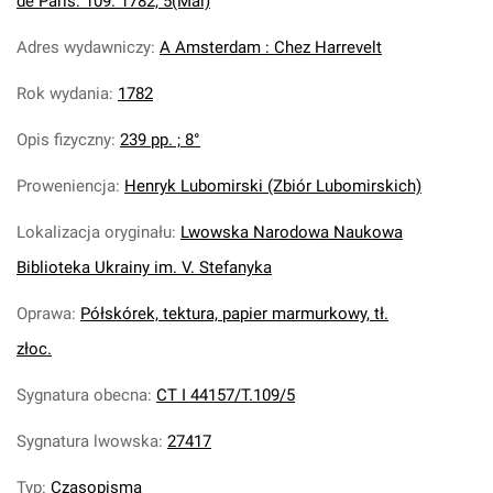
de Paris. 109. 1782, 5(Mai)
Adres wydawniczy
:
A Amsterdam : Chez Harrevelt
Rok wydania
:
1782
Opis fizyczny
:
239 pp. ; 8°
Proweniencja
:
Henryk Lubomirski (Zbiór Lubomirskich)
Lokalizacja oryginału
:
Lwowska Narodowa Naukowa
Biblioteka Ukrainy im. V. Stefanyka
Oprawa
:
Półskórek, tektura, papier marmurkowy, tł.
złoc.
Sygnatura obecna
:
CT I 44157/T.109/5
Sygnatura lwowska
:
27417
Typ
:
Czasopisma