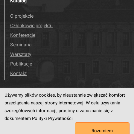
Katalog
O projekcie
Członkowie projektu
Konferencje
Seminaria
Warsztaty
Publikacje
Kontakt
Używamy plików cookies, by nieustannie zwiększać komfort
Odwiedź nas!
Facebook
przeglądania naszej strony internetowej. W celu uzyskania
szczegółowych informacji, prosimy o zapoznanie się z
dokumentem
Polityki Prywatności
Ten serwis działa dzięki oprogramowaniu
dLibra6.4.18-SNAPSHOT
Rozumiem
opracowanemu przez
PCSS