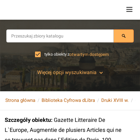
tylko obiekty z
otwartym dostępem
Więcej opcji wyszukiwania
Strona główna
Biblioteka Cyfrowa dLibra
Druki XVIII w.
Szczegóły obiektu
:
Gazette Litteraire De
L`Europe, Augmentie de plusiers Articles qui ne
se trouvent pas dans l`Edition de Paris. 109.