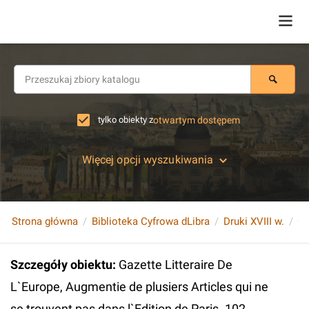
tylko obiekty z
otwartym dostępem
Więcej opcji wyszukiwania
Strona główna
Biblioteka Cyfrowa dLibra
Druki XVIII w.
Szczegóły obiektu
:
Gazette Litteraire De
L`Europe, Augmentie de plusiers Articles qui ne
se trouvent pas dans l`Edition de Paris. 102.