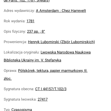
de Paris. 102. 1781, 3(Mars)
Adres wydawniczy
:
A Amsterdam : Chez Harrevelt
Rok wydania
:
1781
Opis fizyczny
:
237 pp. ; 8°
Proweniencja
:
Henryk Lubomirski (Zbiór Lubomirskich)
Lokalizacja oryginału
:
Lwowska Narodowa Naukowa
Biblioteka Ukrainy im. V. Stefanyka
Oprawa
:
Półskórek, tektura, papier marmurkowy, tł.
złoc.
Sygnatura obecna
:
CT I 44157/T.102/3
Sygnatura lwowska
:
27417
Typ
:
Czasopisma