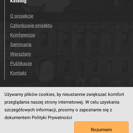
Katalog
O projekcie
Członkowie projektu
Konferencje
Seminaria
Warsztaty
Publikacje
Kontakt
Używamy plików cookies, by nieustannie zwiększać komfort
Odwiedź nas!
Facebook
przeglądania naszej strony internetowej. W celu uzyskania
szczegółowych informacji, prosimy o zapoznanie się z
dokumentem
Polityki Prywatności
Ten serwis działa dzięki oprogramowaniu
dLibra6.4.18-SNAPSHOT
Rozumiem
opracowanemu przez
PCSS