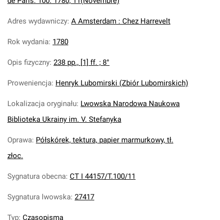
de Paris. 100. 1780, 11(Novembre)
Adres wydawniczy
:
A Amsterdam : Chez Harrevelt
Rok wydania
:
1780
Opis fizyczny
:
238 pp., [1] ff. ; 8°
Proweniencja
:
Henryk Lubomirski (Zbiór Lubomirskich)
Lokalizacja oryginału
:
Lwowska Narodowa Naukowa
Biblioteka Ukrainy im. V. Stefanyka
Oprawa
:
Półskórek, tektura, papier marmurkowy, tł.
złoc.
Sygnatura obecna
:
CT I 44157/T.100/11
Sygnatura lwowska
:
27417
Typ
:
Czasopisma