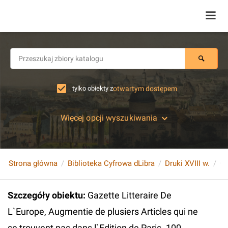
tylko obiekty z
otwartym dostępem
Więcej opcji wyszukiwania
Strona główna
Biblioteka Cyfrowa dLibra
Druki XVIII w.
Szczegóły obiektu
:
Gazette Litteraire De
L`Europe, Augmentie de plusiers Articles qui ne
se trouvent pas dans l`Edition de Paris. 100.