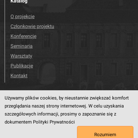
Katalog
O projekcie
Członkowie projektu
Konferencje
Seminaria
Warsztaty
Publikacje
Kontakt
Używamy plików cookies, by nieustannie zwiększać komfort
Odwiedź nas!
Facebook
przeglądania naszej strony internetowej. W celu uzyskania
szczegółowych informacji, prosimy o zapoznanie się z
dokumentem
Polityki Prywatności
Ten serwis działa dzięki oprogramowaniu
dLibra6.4.18-SNAPSHOT
Rozumiem
opracowanemu przez
PCSS