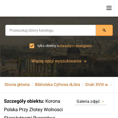
tylko obiekty z
otwartym dostępem
Więcej opcji wyszukiwania
Strona główna
Biblioteka Cyfrowa dLibra
Druki XVIII w.
Szczegóły obiektu
:
Korona
Galeria zdjęć
Polska Przy Złotey Wolnosci
Starożytnemi Rycerstwa