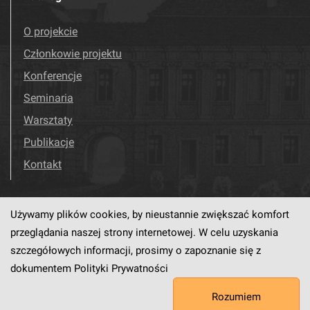
O projekcie
Członkowie projektu
Konferencje
Seminaria
Warsztaty
Publikacje
Kontakt
Używamy plików cookies, by nieustannie zwiększać komfort
Odwiedź nas!
Facebook
przeglądania naszej strony internetowej. W celu uzyskania
szczegółowych informacji, prosimy o zapoznanie się z
dokumentem
Polityki Prywatności
Ten serwis działa dzięki oprogramowaniu
dLibra6.4.18-SNAPSHOT
Rozumiem
opracowanemu przez
PCSS