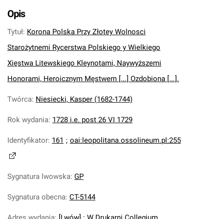
Opis
Tytuł
:
Korona Polska Przy Złotey Wolnosci
Starożytnemi Rycerstwa Polskiego y Wielkiego
Xięstwa Litewskiego Kleynotami, Naywyższemi
Honorami, Heroicznym Męstwem [...] Ozdobiona [...].
Twórca
:
Niesiecki, Kasper (1682-1744)
Rok wydania
:
1728 i.e. post 26 VI 1729
Identyfikator
:
161
;
oai:leopolitana.ossolineum.pl:255
Sygnatura lwowska
:
GP
Sygnatura obecna
:
CT-5144
Adres wydania
:
[Lwów] : W Drukarni Collegium