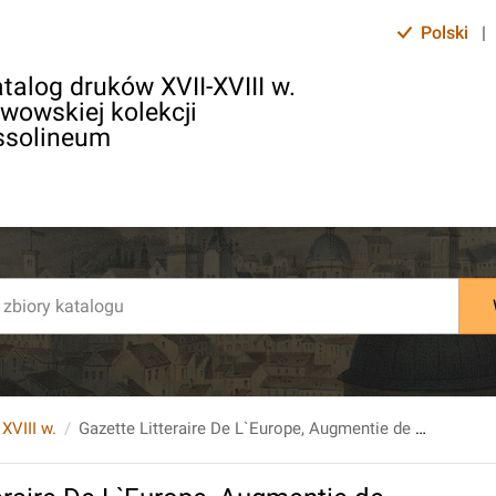
Polski
|
talog druków XVII-XVIII w.
lwowskiej kolekcji
ssolineum
 XVIII w.
Gazette Litteraire De L`Europe, Augmentie de plusiers Articles qui ne se trouvent pas dans l`Edition de Paris. 81. 1777, 9(Septembre)