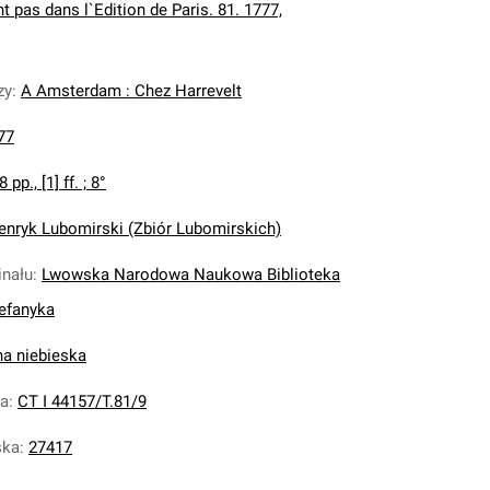
t pas dans l`Edition de Paris. 81. 1777,
zy
:
A Amsterdam : Chez Harrevelt
77
 pp., [1] ff. ; 8°
enryk Lubomirski (Zbiór Lubomirskich)
inału
:
Lwowska Narodowa Naukowa Biblioteka
tefanyka
na niebieska
na
:
CT I 44157/T.81/9
ska
:
27417