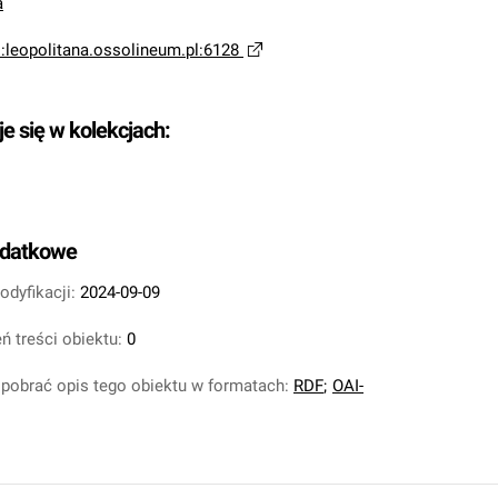
a
i:leopolitana.ossolineum.pl:6128
je się w kolekcjach:
odatkowe
odyfikacji:
2024-09-09
ń treści obiektu:
0
pobrać opis tego obiektu w formatach:
RDF
;
OAI-