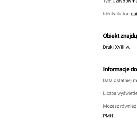
Typ
:
Czasopism
Identyfikator
:
oa
Obiekt znajdu
Druki XVIII w.
Informacje d
Data ostatniej m
Liczba wyświetle
Możesz również 
PMH