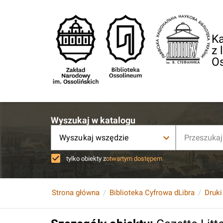
Ka
z 
O
Wyszukaj w katalogu
Wyszukaj wszędzie
tylko obiekty z
otwartym dostępem
Strona główna
Biblioteka Cyfrowa dLibra
Druki