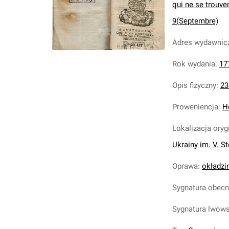
qui ne se trouven
9(Septembre)
Adres wydawnic
Rok wydania
:
17
Opis fizyczny
:
238
Proweniencja
:
H
Lokalizacja oryg
Ukrainy im. V. S
Oprawa
:
okładzi
Sygnatura obec
Sygnatura lwow