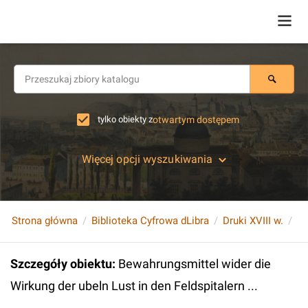
tylko obiekty z
otwartym dostępem
Więcej opcji wyszukiwania
Strona główna
Biblioteka Cyfrowa dLibra
Druki XVIII w.
Szczegóły obiektu
:
Bewahrungsmittel wider die
Wirkung der ubeln Lust in den Feldspitalern ...