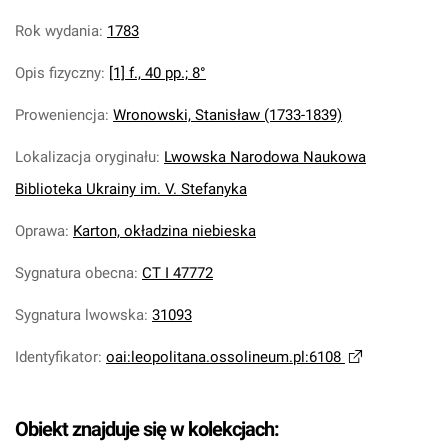
Rok wydania
:
1783
Opis fizyczny
:
[1] f., 40 pp.; 8°
Proweniencja
:
Wronowski, Stanisław (1733-1839)
Lokalizacja oryginału
:
Lwowska Narodowa Naukowa
Biblioteka Ukrainy im. V. Stefanyka
Oprawa
:
Karton, okładzina niebieska
Sygnatura obecna
:
CT I 47772
Sygnatura lwowska
:
31093
Identyfikator
:
oai:leopolitana.ossolineum.pl:6108
Obiekt znajduje się w kolekcjach: