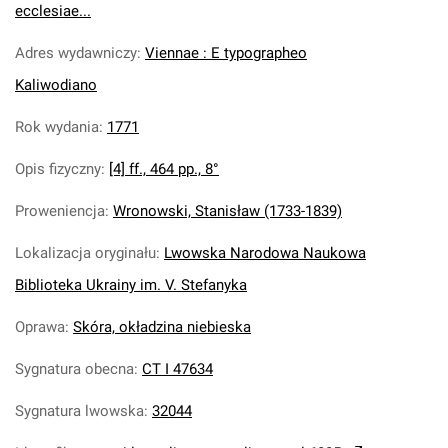
ecclesiae...
Adres wydawniczy
:
Viennae : E typographeo
Kaliwodiano
Rok wydania
:
1771
Opis fizyczny
:
[4] ff., 464 pp., 8°
Proweniencja
:
Wronowski, Stanisław (1733-1839)
Lokalizacja oryginału
:
Lwowska Narodowa Naukowa
Biblioteka Ukrainy im. V. Stefanyka
Oprawa
:
Skóra, okładzina niebieska
Sygnatura obecna
:
CT I 47634
Sygnatura lwowska
:
32044