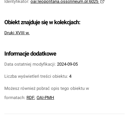
Identyfikator
:
oai:leopolitana.ossolineum.pl:6025
Obiekt znajduje się w kolekcjach:
Druki XVIII w.
Informacje dodatkowe
Data ostatniej modyfikacji:
2024-09-05
Liczba wyświetleń treści obiektu:
4
Możesz również pobrać opis tego obiektu w
formatach:
RDF
;
OAI-PMH