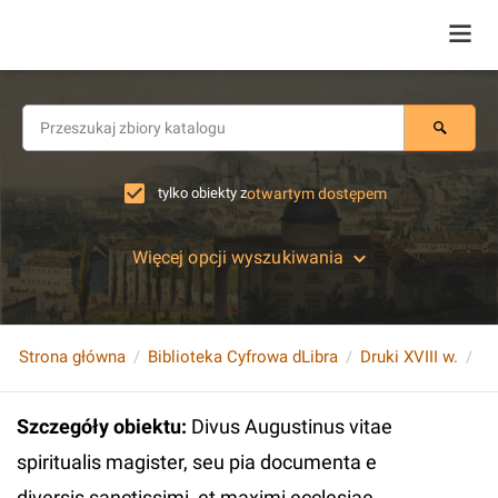
tylko obiekty z
otwartym dostępem
Więcej opcji wyszukiwania
Strona główna
Biblioteka Cyfrowa dLibra
Druki XVIII w.
Szczegóły obiektu
:
Divus Augustinus vitae
spiritualis magister, seu pia documenta e
diversis sanctissimi, et maximi ecclesiae...