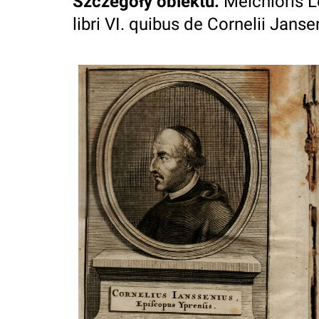
Szczegóły obiektu
:
Melchioris L
libri VI. quibus de Cornelii Janseni