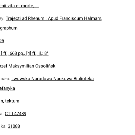
ii vita et morte, ...
zy
:
Trajecti ad Rhenum : Apud Franciscum Halmam,
ographum
95
] ff., 668 pp., [4] ff., il.; 8°
ózef Maksymilian Ossoliński
inału
:
Lwowska Narodowa Naukowa Biblioteka
tefanyka
n, tektura
na
:
CT I 47489
ska
:
31088