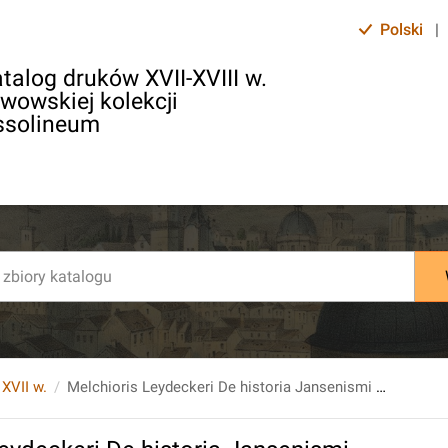
Polski
|
talog druków XVII-XVIII w.
lwowskiej kolekcji
ssolineum
 XVII w.
Melchioris Leydeckeri De historia Jansenismi libri VI. quibus de Cornelii Jansenii vita et morte, ...