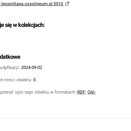
i:leopolitana.ossolineum.pl:5910
je się w kolekcjach:
odatkowe
odyfikacji:
2024-09-02
ń treści obiektu:
0
pobrać opis tego obiektu w formatach:
RDF
;
OAI-