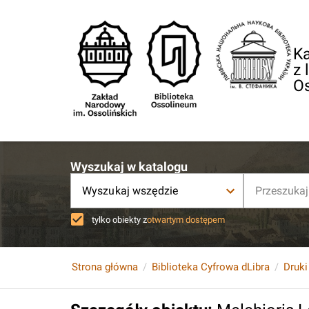
Ka
z 
O
Wyszukaj w katalogu
Wyszukaj wszędzie
tylko obiekty z
otwartym dostępem
Strona główna
Biblioteka Cyfrowa dLibra
Druki