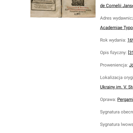
de Cornelii Jansen
Adres wydawnic
Academiae Typ
Rok wydania
:
16
Opis fizyczny
:
[31
Proweniencja
:
J
Lokalizacja oryg
Ukrainy im. V. S
Oprawa
:
Pergami
Sygnatura obec
Sygnatura lwow