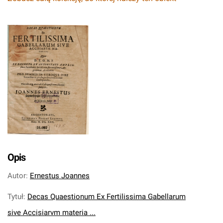
Opis
Autor
:
Ernestus Joannes
Tytuł
:
Decas Quaestionum Ex Fertilissima Gabellarum
sive Accisiarvm materia ...