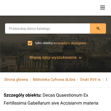
tylko obiekty z
otwartym dostępem
Więcej opcji wyszukiwania
Strona główna
Biblioteka Cyfrowa dLibra
Druki XVII w.
Szczegóły obiektu
:
Decas Quaestionum Ex
Fertilissima Gabellarum sive Accisiarvm materia
...