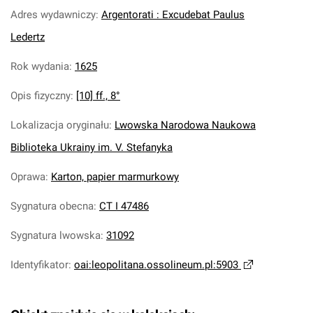
Adres wydawniczy
:
Argentorati : Excudebat Paulus
Ledertz
Rok wydania
:
1625
Opis fizyczny
:
[10] ff., 8°
Lokalizacja oryginału
:
Lwowska Narodowa Naukowa
Biblioteka Ukrainy im. V. Stefanyka
Oprawa
:
Karton, papier marmurkowy
Sygnatura obecna
:
CT I 47486
Sygnatura lwowska
:
31092
Identyfikator
:
oai:leopolitana.ossolineum.pl:5903