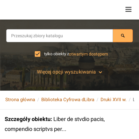
tylko obiekty z
otwartym dostępem
Więcej opcji wyszukiwania
Strona główna
Biblioteka Cyfrowa dLibra
Druki XVII w.
Lib
Szczegóły obiektu
:
Liber de stvdio pacis,
compendio scriptvs per...