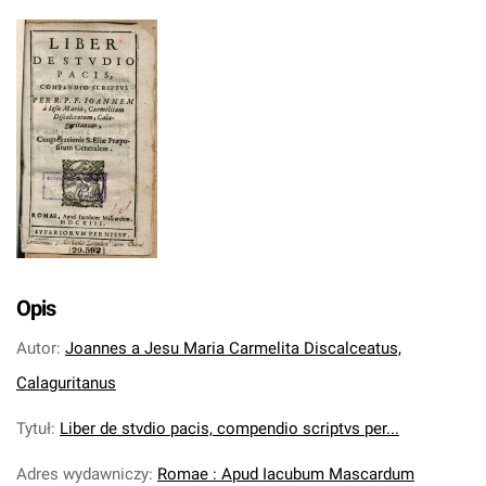
Opis
Autor
:
Joannes a Jesu Maria Carmelita Discalceatus,
Calaguritanus
Tytuł
:
Liber de stvdio pacis, compendio scriptvs per...
Adres wydawniczy
:
Romae : Apud Iacubum Mascardum