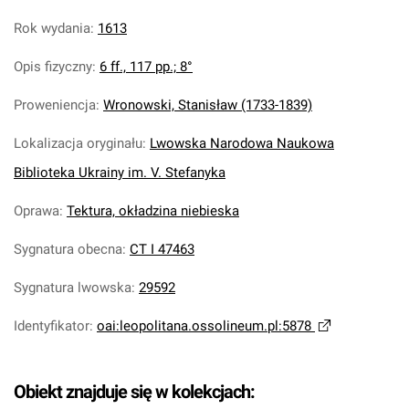
Rok wydania
:
1613
Opis fizyczny
:
6 ff., 117 pp.; 8°
Proweniencja
:
Wronowski, Stanisław (1733-1839)
Lokalizacja oryginału
:
Lwowska Narodowa Naukowa
Biblioteka Ukrainy im. V. Stefanyka
Oprawa
:
Tektura, okładzina niebieska
Sygnatura obecna
:
CT I 47463
Sygnatura lwowska
:
29592
Identyfikator
:
oai:leopolitana.ossolineum.pl:5878
Obiekt znajduje się w kolekcjach: