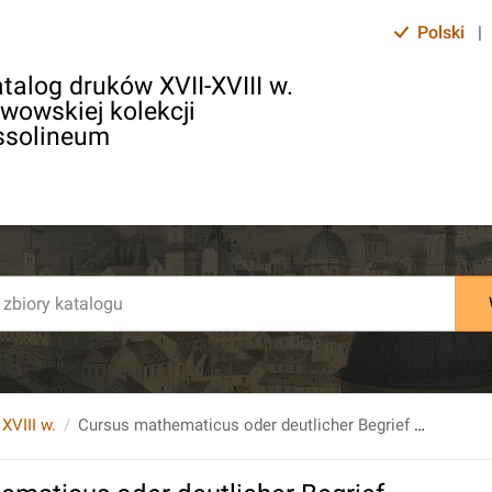
Polski
|
talog druków XVII-XVIII w.
lwowskiej kolekcji
ssolineum
 XVIII w.
Cursus mathematicus oder deutlicher Begrief der Mathematischen Wissenschaften... Zweyte Aufflage