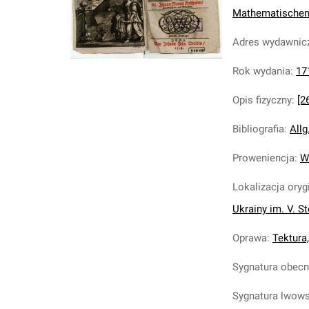
Mathematischen 
Adres wydawnic
Rok wydania
:
17
Opis fizyczny
:
[26
Bibliografia
:
Allg
Proweniencja
:
W
Lokalizacja oryg
Ukrainy im. V. S
Oprawa
:
Tektura
Sygnatura obec
Sygnatura lwow