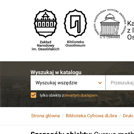
Ka
z 
O
Wyszukaj w katalogu
Wyszukaj wszędzie
tylko obiekty z
otwartym dostępem
Strona główna
Biblioteka Cyfrowa dLibra
Druki