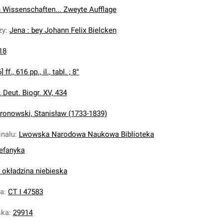
Wissenschaften... Zweyte Aufflage
zy
:
Jena : bey Johann Felix Bielcken
18
] ff., 616 pp., il., tabl. ; 8°
. Deut. Biogr. XV, 434
ronowski, Stanisław (1733-1839)
inału
:
Lwowska Narodowa Naukowa Biblioteka
tefanyka
, okładzina niebieska
na
:
CT I 47583
ska
:
29914