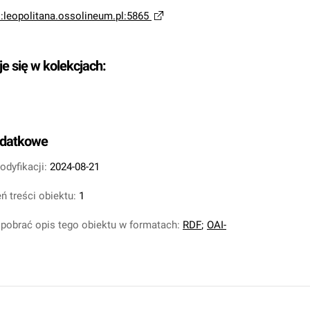
i:leopolitana.ossolineum.pl:5865
je się w kolekcjach:
odatkowe
odyfikacji:
2024-08-21
ń treści obiektu:
1
pobrać opis tego obiektu w formatach:
RDF
;
OAI-