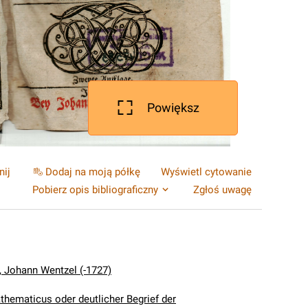
Powiększ
nij
Dodaj na moją półkę
Wyświetl cytowanie
Pobierz opis bibliograficzny
Zgłoś uwagę
 Johann Wentzel (-1727)
hematicus oder deutlicher Begrief der