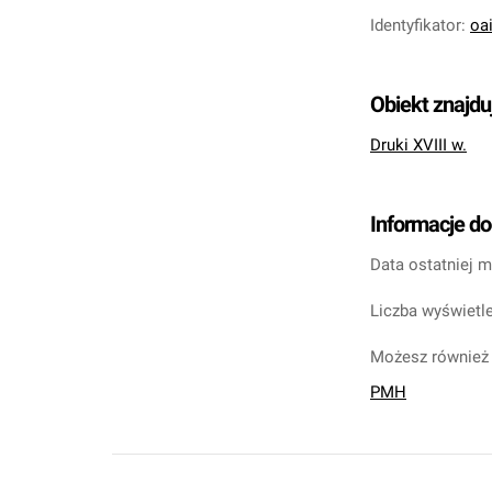
Identyfikator
:
oa
Obiekt znajdu
Druki XVIII w.
Informacje d
Data ostatniej m
Liczba wyświetle
Możesz również 
PMH