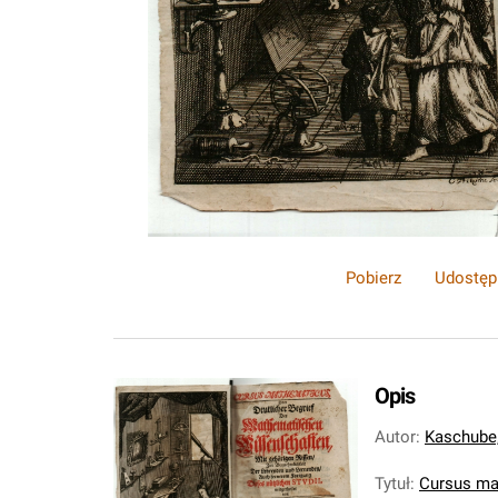
Pobierz
Udostęp
Opis
Autor
:
Kaschube,
Tytuł
:
Cursus mat