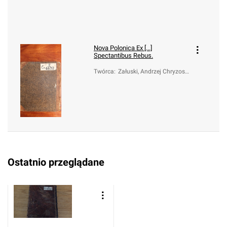
Nova Polonica Ex [...]
Spectantibus Rebus.
Twórca
:
Załuski, Andrzej Chryzost
om (ca 1650-1711)
Ostatnio przeglądane