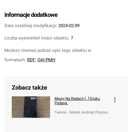
Informacje dodatkowe
Data ostatniej modyfikacji:
2024-02-09
Liczba wyświetleń treści obiektu:
7
Możesz również pobrać opis tego obiektu w
formatach:
RDF
;
OAI-PMH
Zobacz także
Mowy Na Radach [...] Druku
Podane.
Twórca
:
Załuski, Andrzej Chryzost
om (ca 1650-1711)