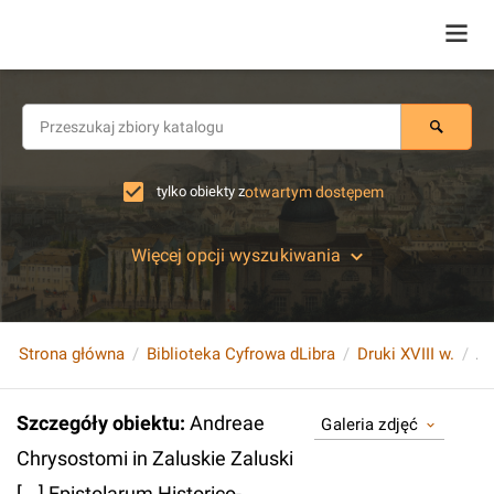
tylko obiekty z
otwartym dostępem
Więcej opcji wyszukiwania
Strona główna
Biblioteka Cyfrowa dLibra
Druki XVIII w.
Szczegóły obiektu
:
Andreae
Galeria zdjęć
Chrysostomi in Zaluskie Zaluski
[...] Epistolarum Historico-