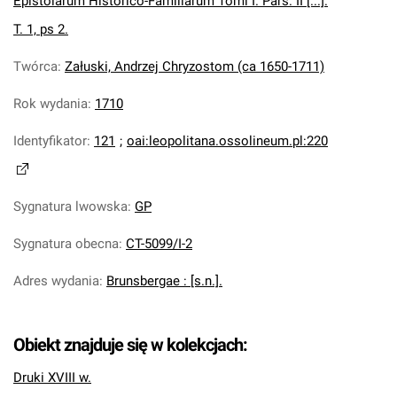
Epistolarum Historico-Familiarum Tomi I. Pars. II [...].
T. 1, ps 2.
Twórca
:
Załuski, Andrzej Chryzostom (ca 1650-1711)
Rok wydania
:
1710
Identyfikator
:
121
;
oai:leopolitana.ossolineum.pl:220
Sygnatura lwowska
:
GP
Sygnatura obecna
:
CT-5099/I-2
Adres wydania
:
Brunsbergae : [s.n.].
Obiekt znajduje się w kolekcjach:
Druki XVIII w.