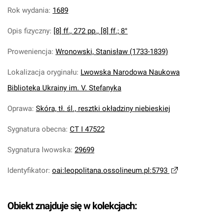
Rok wydania
:
1689
Opis fizyczny
:
[8] ff., 272 pp., [8] ff.; 8°
Proweniencja
:
Wronowski, Stanisław (1733-1839)
Lokalizacja oryginału
:
Lwowska Narodowa Naukowa
Biblioteka Ukrainy im. V. Stefanyka
Oprawa
:
Skóra, tł. śl., resztki okładziny niebieskiej
Sygnatura obecna
:
CT I 47522
Sygnatura lwowska
:
29699
Identyfikator
:
oai:leopolitana.ossolineum.pl:5793
Obiekt znajduje się w kolekcjach: