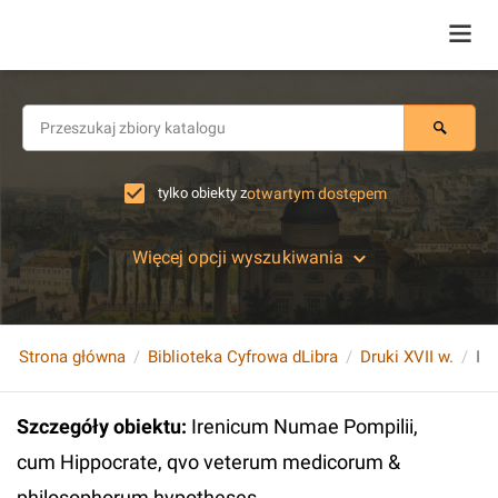
tylko obiekty z
otwartym dostępem
Więcej opcji wyszukiwania
Strona główna
Biblioteka Cyfrowa dLibra
Druki XVII w.
Szczegóły obiektu
:
Irenicum Numae Pompilii,
cum Hippocrate, qvo veterum medicorum &
philosophorum hypotheses...