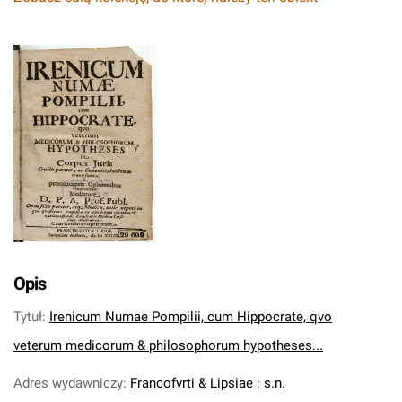
Opis
Tytuł
:
Irenicum Numae Pompilii, cum Hippocrate, qvo
veterum medicorum & philosophorum hypotheses...
Adres wydawniczy
:
Francofvrti & Lipsiae : s.n.