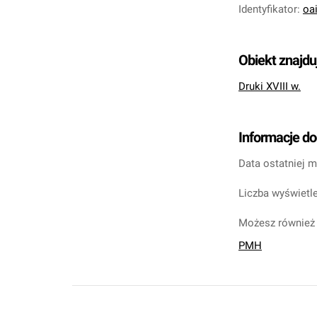
Identyfikator
:
oa
Obiekt znajdu
Druki XVIII w.
Informacje d
Data ostatniej m
Liczba wyświetle
Możesz również 
PMH