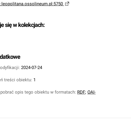
i:leopolitana.ossolineum.pl:5750
je się w kolekcjach:
odatkowe
odyfikacji:
2024-07-24
ń treści obiektu:
1
pobrać opis tego obiektu w formatach:
RDF
;
OAI-