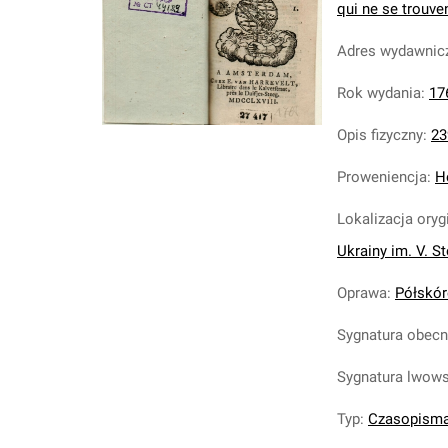
qui ne se trouven
Adres wydawnic
Rok wydania
:
17
Opis fizyczny
:
23
Proweniencja
:
H
Lokalizacja oryg
Ukrainy im. V. S
Oprawa
:
Półskóre
Sygnatura obec
Sygnatura lwow
Typ
:
Czasopism