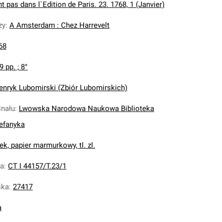
t pas dans l`Edition de Paris. 23. 1768, 1 (Janvier)
zy
:
A Amsterdam : Chez Harrevelt
68
9 pp. ; 8°
enryk Lubomirski (Zbiór Lubomirskich)
inału
:
Lwowska Narodowa Naukowa Biblioteka
tefanyka
k, papier marmurkowy, tl. zl.
na
:
CT I 44157/T.23/1
ska
:
27417
a