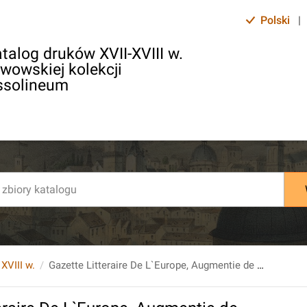
Polski
|
talog druków XVII-XVIII w.
lwowskiej kolekcji
ssolineum
 XVIII w.
Gazette Litteraire De L`Europe, Augmentie de plusiers Articles qui ne se trouvent pas dans l`Edition de Paris. 23. 1768, 1 (Janvier)