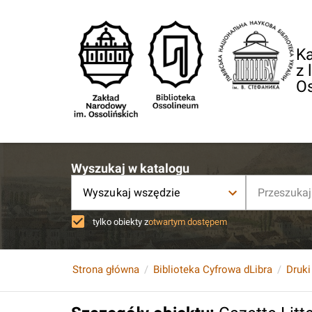
Ka
z 
O
Wyszukaj w katalogu
Wyszukaj wszędzie
tylko obiekty z
otwartym dostępem
Strona główna
Biblioteka Cyfrowa dLibra
Druki