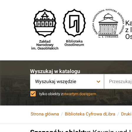
Ka
z 
O
Wyszukaj w katalogu
Wyszukaj wszędzie
tylko obiekty z
otwartym dostępem
Strona główna
Biblioteka Cyfrowa dLibra
Druki