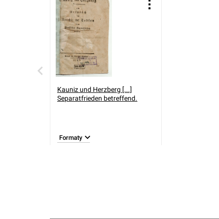
Kauniz und Herzberg [...]
Separatfrieden betreffend.
Formaty