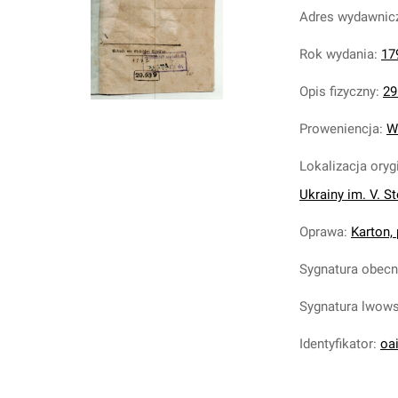
Adres wydawnic
Rok wydania
:
17
Opis fizyczny
:
29
Proweniencja
:
W
Lokalizacja oryg
Ukrainy im. V. S
Oprawa
:
Karton,
Sygnatura obec
Sygnatura lwow
Identyfikator
:
oa