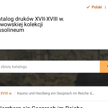
Polski
|
talog druków XVII-XVIII w.
lwowskiej kolekcji
ssolineum
 XVIII w.
Kauniz und Herzberg ein Gesprach im Reiche der Todten den Preusischen Separatfrieden betreffend.