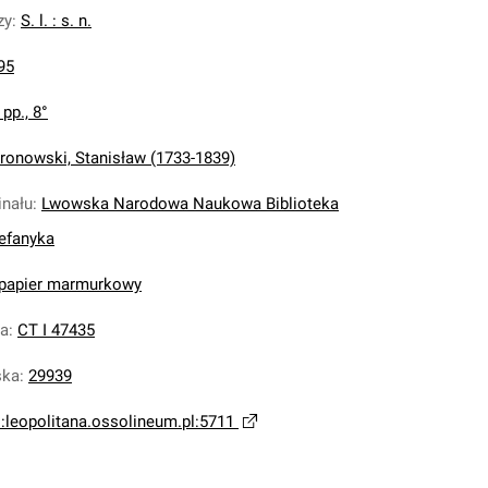
zy
:
S. l. : s. n.
95
 pp., 8°
ronowski, Stanisław (1733-1839)
inału
:
Lwowska Narodowa Naukowa Biblioteka
tefanyka
 papier marmurkowy
na
:
CT I 47435
ska
:
29939
i:leopolitana.ossolineum.pl:5711