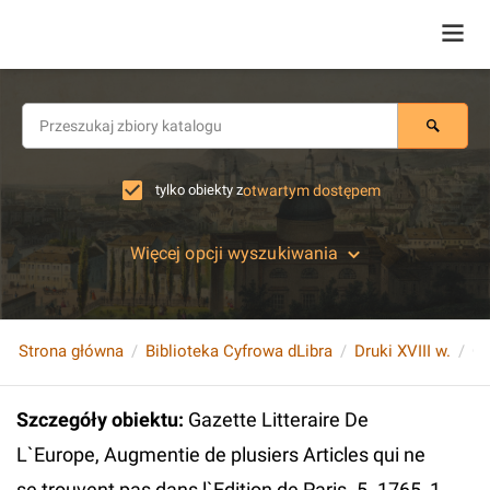
tylko obiekty z
otwartym dostępem
Więcej opcji wyszukiwania
Strona główna
Biblioteka Cyfrowa dLibra
Druki XVIII w.
Szczegóły obiektu
:
Gazette Litteraire De
L`Europe, Augmentie de plusiers Articles qui ne
se trouvent pas dans l`Edition de Paris. 5. 1765, 1