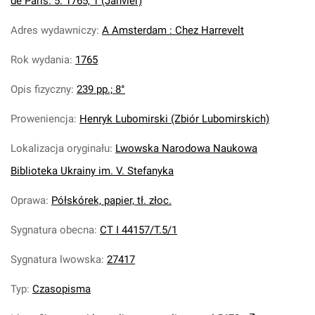
de Paris. 5. 1765, 1 (Janvier)
Adres wydawniczy
:
A Amsterdam : Chez Harrevelt
Rok wydania
:
1765
Opis fizyczny
:
239 pp.; 8°
Proweniencja
:
Henryk Lubomirski (Zbiór Lubomirskich)
Lokalizacja oryginału
:
Lwowska Narodowa Naukowa
Biblioteka Ukrainy im. V. Stefanyka
Oprawa
:
Półskórek, papier, tł. złoc.
Sygnatura obecna
:
CT I 44157/T.5/1
Sygnatura lwowska
:
27417
Typ
:
Czasopisma