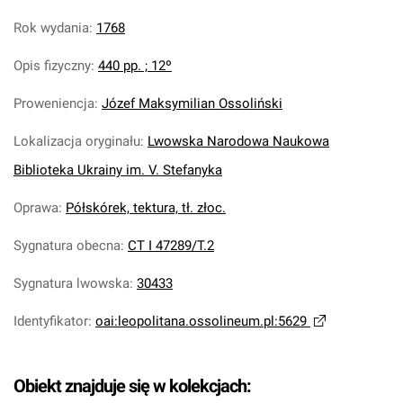
Rok wydania
:
1768
Opis fizyczny
:
440 pp. ; 12º
Proweniencja
:
Józef Maksymilian Ossoliński
Lokalizacja oryginału
:
Lwowska Narodowa Naukowa
Biblioteka Ukrainy im. V. Stefanyka
Oprawa
:
Półskórek, tektura, tł. złoc.
Sygnatura obecna
:
CT I 47289/T.2
Sygnatura lwowska
:
30433
Identyfikator
:
oai:leopolitana.ossolineum.pl:5629
Obiekt znajduje się w kolekcjach: