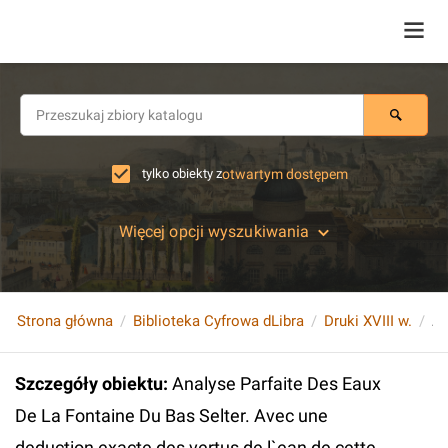
tylko obiekty z
otwartym dostępem
Więcej opcji wyszukiwania
Strona główna
Biblioteka Cyfrowa dLibra
Druki XVIII w.
Szczegóły obiektu
:
Analyse Parfaite Des Eaux
De La Fontaine Du Bas Selter. Avec une
deduction exacte des vertus de l`ean de cette