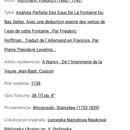
Autor
:
Hoffmann, Friedrich (1660 - 1742)
Tytuł
:
Analyse Parfaite Des Eaux De La Fontaine Du
Bas Selter. Avec une deduction exacte des vertus de
l`ean de cette Fontaine...Par Friederic
Hoffman...Traduit de l`Allemand en Francois. Par
Pierre-Theodore Leveling...
Adres wydawniczy
:
A Nancy : De l`Imprimerie de la
Veuve Jean-Bapt. Cusson
Rok wydania
:
1738
Opis fizyczny
:
38, [1] pp. 8°
Proweniencja
:
Wronowski, Stanisław (1733-1839)
Lokalizacja oryginału
:
Lwowska Narodowa Naukowa
Biblioteka Ukrainy im. V. Stefanyka