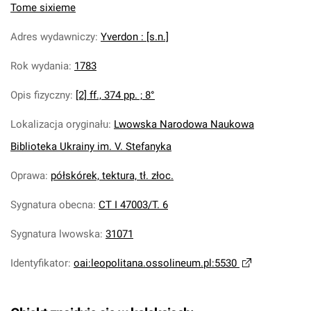
Tome sixieme
Adres wydawniczy
:
Yverdon : [s.n.]
Rok wydania
:
1783
Opis fizyczny
:
[2] ff., 374 pp. ; 8°
Lokalizacja oryginału
:
Lwowska Narodowa Naukowa
Biblioteka Ukrainy im. V. Stefanyka
Oprawa
:
półskórek, tektura, tł. złoc.
Sygnatura obecna
:
CT I 47003/T. 6
Sygnatura lwowska
:
31071
Identyfikator
:
oai:leopolitana.ossolineum.pl:5530