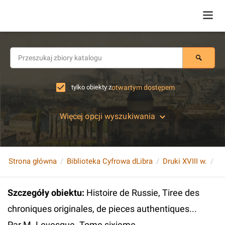
tylko obiekty z
otwartym dostępem
Więcej opcji wyszukiwania
Strona główna
Biblioteka Cyfrowa dLibra
Druki XVIII w.
Szczegóły obiektu
:
Histoire de Russie, Tiree des
chroniques originales, de pieces authentiques...
Par M. Levesque. Tome sixieme