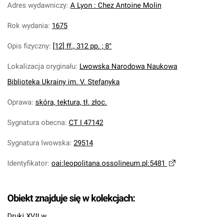
Adres wydawniczy
:
A Lyon : Chez Antoine Molin
Rok wydania
:
1675
Opis fizyczny
:
[12] ff., 312 pp. ; 8°
Lokalizacja oryginału
:
Lwowska Narodowa Naukowa
Biblioteka Ukrainy im. V. Stefanyka
Oprawa
:
skóra, tektura, tł. złoc.
Sygnatura obecna
:
CT I 47142
Sygnatura lwowska
:
29514
Identyfikator
:
oai:leopolitana.ossolineum.pl:5481
Obiekt znajduje się w kolekcjach:
Druki XVII w.