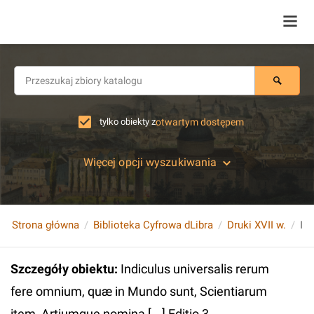
tylko obiekty z
otwartym dostępem
Więcej opcji wyszukiwania
Strona główna
Biblioteka Cyfrowa dLibra
Druki XVII w.
Szczegóły obiektu
:
Indiculus universalis rerum
fere omnium, quæ in Mundo sunt, Scientiarum
item, Artiumque nomina [...] Editio 3