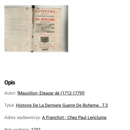
Opis
Autor
:
[Mauvillon, Eleazar de (1712-1779)]
Tytuł
:
Histoire De La Derniere Guerre De Boheme...T.3
Adres wydawniczy
:
A Francfort : Chez Paul Lenclume
Rok wydania
:
1747