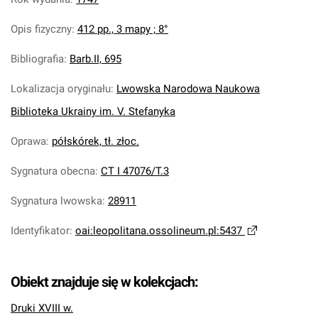
Opis fizyczny
:
412 pp., 3 mapy ; 8°
Bibliografia
:
Barb.II, 695
Lokalizacja oryginału
:
Lwowska Narodowa Naukowa
Biblioteka Ukrainy im. V. Stefanyka
Oprawa
:
półskórek, tł. złoc.
Sygnatura obecna
:
CT I 47076/T.3
Sygnatura lwowska
:
28911
Identyfikator
:
oai:leopolitana.ossolineum.pl:5437
Obiekt znajduje się w kolekcjach:
Druki XVIII w.