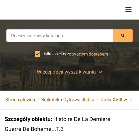
tylko obiekty z
otwartym dostępem
Więcej opcji wyszukiwania
Strona główna
Biblioteka Cyfrowa dLibra
Druki XVIII w.
Hi
Szczegóły obiektu
:
Histoire De La Derniere
Guerre De Boheme...T.3