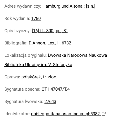
Adres wydawniczy
:
Hamburg und Altona : [s.n.]
Rok wydania
:
1780
Opis fizyczny
:
[16] ff., 800 pp. ; 8°
Bibliografia
:
D.Annon. Lex., II, 6732
Lokalizacja oryginału
:
Lwowska Narodowa Naukowa
Biblioteka Ukrainy im. V. Stefanyka
Oprawa
:
półskórek, tł. złoc.
Sygnatura obecna
:
CT I 47047/T.4
Sygnatura lwowska
:
27643
Identyfikator
:
oai:leopolitana.ossolineum.pl:5382