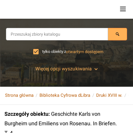
tylko obiekty z
otwartym dostępem
Więcej opcji wyszukiwania
Strona główna
Biblioteka Cyfrowa dLibra
Druki XVIII w.
Szczegóły obiektu
:
Geschichte Karls von
Burgheim und Emiliens von Rosenau. In Briefen.
T. 4