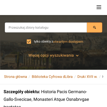
tylko obiekty z
otwartym dostępem
Więcej opcji wyszukiwania
Strona główna
Biblioteka Cyfrowa dLibra
Druki XVII w.
Szczegóły obiektu
:
Historia Pacis Germano-
Gallo-Svecicae, Monasteri Atque Osnabrvgae
tractatae