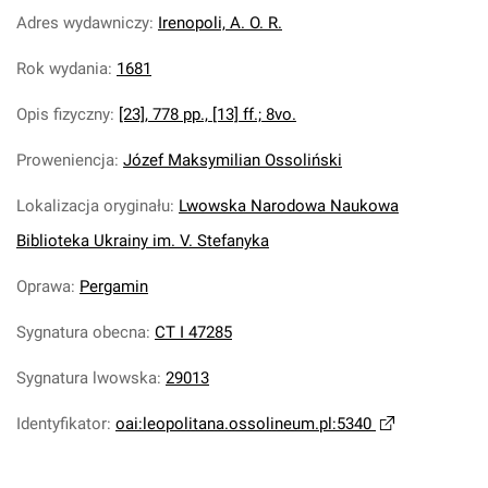
Adres wydawniczy
:
Irenopoli, A. O. R.
Rok wydania
:
1681
Opis fizyczny
:
[23], 778 pp., [13] ff.; 8vo.
Proweniencja
:
Józef Maksymilian Ossoliński
Lokalizacja oryginału
:
Lwowska Narodowa Naukowa
Biblioteka Ukrainy im. V. Stefanyka
Oprawa
:
Pergamin
Sygnatura obecna
:
CT I 47285
Sygnatura lwowska
:
29013
Identyfikator
:
oai:leopolitana.ossolineum.pl:5340