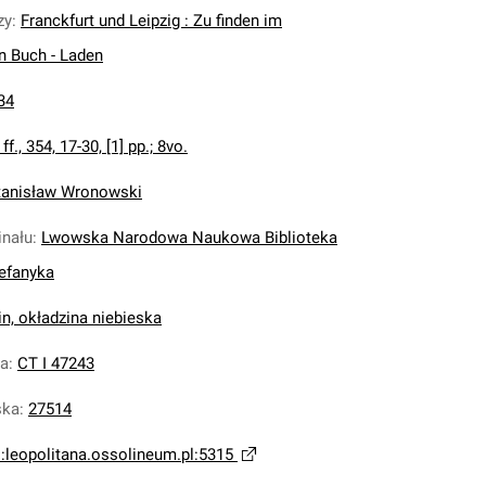
zy
:
Franckfurt und Leipzig : Zu finden im
n Buch - Laden
34
 ff., 354, 17-30, [1] pp.; 8vo.
tanisław Wronowski
inału
:
Lwowska Narodowa Naukowa Biblioteka
tefanyka
n, okładzina niebieska
na
:
CT I 47243
ska
:
27514
i:leopolitana.ossolineum.pl:5315