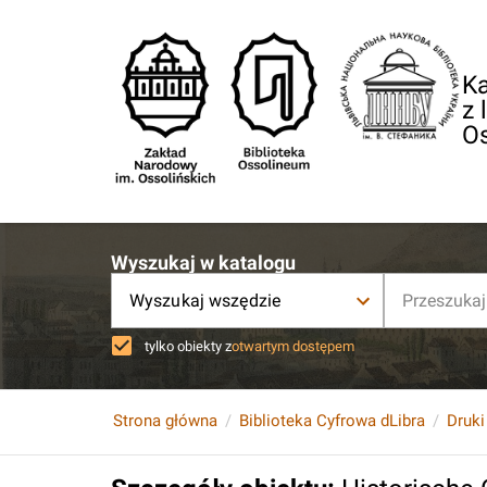
Ka
z 
O
Wyszukaj w katalogu
Wyszukaj wszędzie
tylko obiekty z
otwartym dostępem
Strona główna
Biblioteka Cyfrowa dLibra
Druki