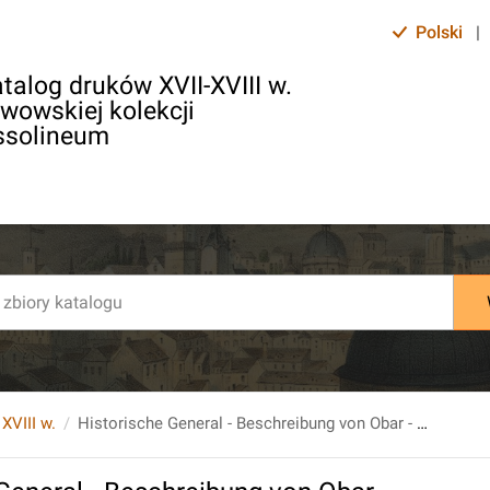
Polski
|
talog druków XVII-XVIII w.
lwowskiej kolekcji
ssolineum
 XVIII w.
Historische General - Beschreibung von Obar - und Nieder - Elsass, samt dem Sundgau...