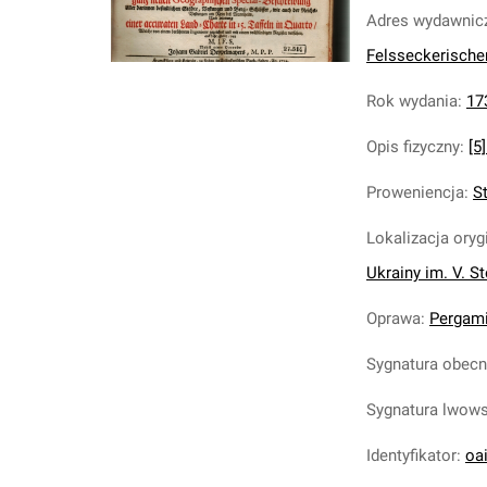
Adres wydawnic
Felsseckerische
Rok wydania
:
17
Opis fizyczny
:
[5]
Proweniencja
:
S
Lokalizacja oryg
Ukrainy im. V. S
Oprawa
:
Pergami
Sygnatura obec
Sygnatura lwow
Identyfikator
:
oa