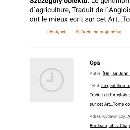
Szczegóły obiektu
:
Le gentilhom
d`agriculture, Traduit de l`Angloi
ont le mieux ecrit sur cet Art
Udostępnij
Dodaj na moją półkę
Opis
Autor
:
[Hill, sir John
Tytuł
:
Le gentilhomme
Traduit de l`Anglois 
sur cet Art…Tome d
Adres wydawniczy
:
A
Bordeaux, chez Chap