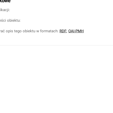
tkowe
ikacji:
eści obiektu:
ać opis tego obiektu w formatach:
RDF
;
OAI-PMH