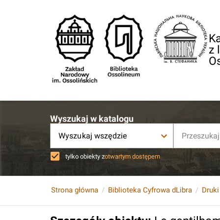
Ka
z 
O
Wyszukaj w katalogu
Wyszukaj wszędzie
tylko obiekty z
otwartym dostępem
Strona główna
Biblioteka Cyfrowa dLibra
Druki