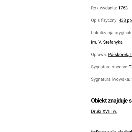
Rok wydania
:
1763
Opis fizyczny
:
438 pp.
Lokalizacja oryginał
im. V. Stefanyka
Oprawa
:
Półskórek, tł
Sygnatura obecna
:
C
Sygnatura lwowska
:
Obiekt znajduje s
Druki XVIII w.