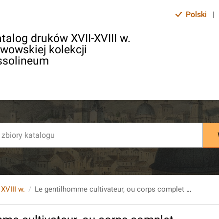
Polski
|
talog druków XVII-XVIII w.
lwowskiej kolekcji
ssolineum
 XVIII w.
Le gentilhomme cultivateur, ou corps complet d`agriculture, Traduit de l`Anglois de M. Hal, & tire des Auteurs qui ont le mieux ecrit sur cet Art…Tome douzieme