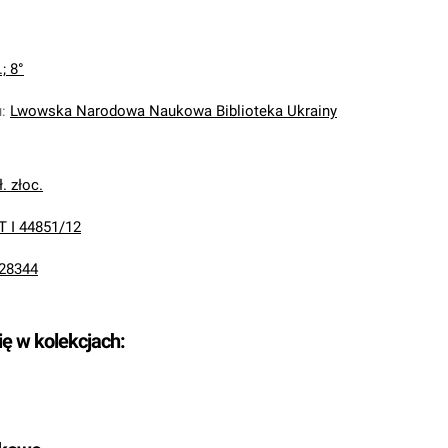
; 8°
u
:
Lwowska Narodowa Naukowa Biblioteka Ukrainy
. złoc.
T I 44851/12
28344
ię w kolekcjach: