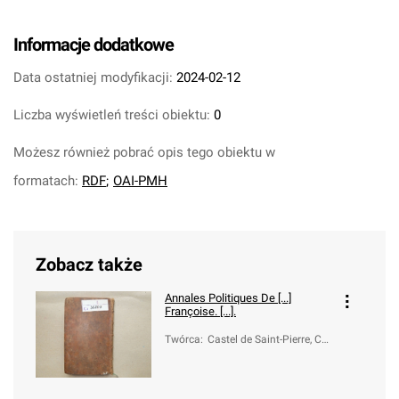
Informacje dodatkowe
Data ostatniej modyfikacji:
2024-02-12
Liczba wyświetleń treści obiektu:
0
Możesz również pobrać opis tego obiektu w
formatach:
RDF
;
OAI-PMH
Zobacz także
Annales Politiques De [...]
Françoise. [...].
Twórca
:
Castel de Saint-Pierre, Ch
arles Irénée (1658-1743)