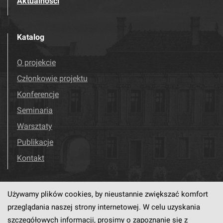
Aktualności
Katalog
O projekcie
Członkowie projektu
Konferencje
Seminaria
Warsztaty
Publikacje
Kontakt
Używamy plików cookies, by nieustannie zwiększać komfort
Odwiedź nas!
Facebook
przeglądania naszej strony internetowej. W celu uzyskania
szczegółowych informacji, prosimy o zapoznanie się z