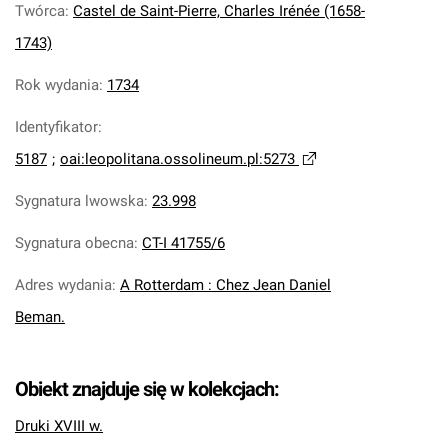
Twórca
:
Castel de Saint-Pierre, Charles Irénée (1658-
1743)
Rok wydania
:
1734
Identyfikator
:
5187
;
oai:leopolitana.ossolineum.pl:5273
Sygnatura lwowska
:
23.998
Sygnatura obecna
:
CT-I 41755/6
Adres wydania
:
A Rotterdam : Chez Jean Daniel
Beman.
Obiekt znajduje się w kolekcjach:
Druki XVIII w.