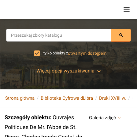
tylko obiekty z
otwartym dostępem
Więcej opcji wyszukiwania
Strona główna
Biblioteka Cyfrowa dLibra
Druki XVIII w.
Szczegóły obiektu
:
Ouvrajes
Galeria zdjęć
Politiques De Mr. l'Abbé de St.
Pierre, Charles Irenée Castel, de