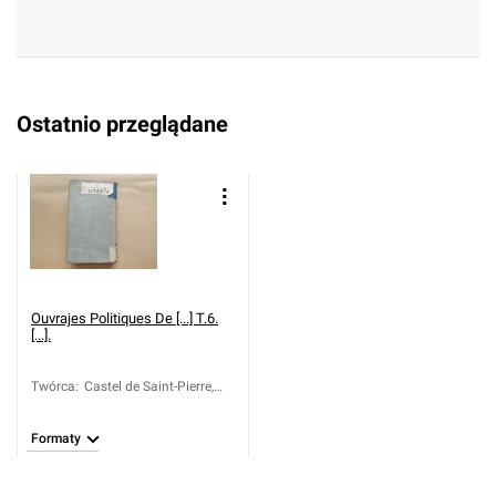
Ostatnio przeglądane
Ouvrajes Politiques De [...] T.6.
[...].
Twórca
:
Castel de Saint-Pierre,
Charles Irénée (1658-
1743)
Formaty