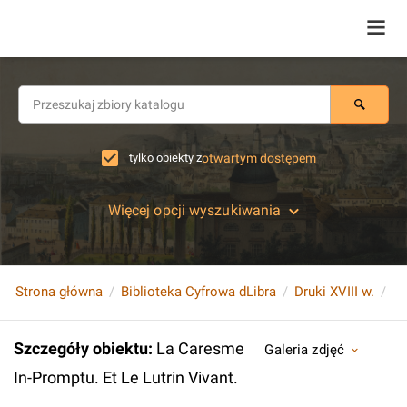
tylko obiekty z
otwartym dostępem
Więcej opcji wyszukiwania
Strona główna
Biblioteka Cyfrowa dLibra
Druki XVIII w.
La
Szczegóły obiektu
:
La Caresme
Galeria zdjęć
In-Promptu. Et Le Lutrin Vivant.