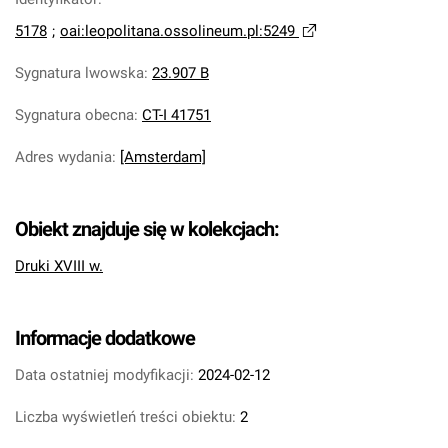
5178
;
oai:leopolitana.ossolineum.pl:5249
Sygnatura lwowska
:
23.907 B
Sygnatura obecna
:
CT-I 41751
Adres wydania
:
[Amsterdam]
Obiekt znajduje się w kolekcjach:
Druki XVIII w.
Informacje dodatkowe
Data ostatniej modyfikacji:
2024-02-12
Liczba wyświetleń treści obiektu:
2