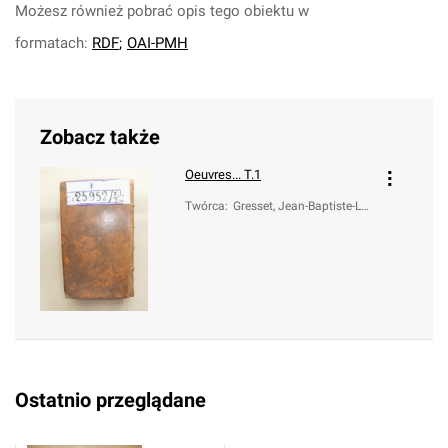
Możesz również pobrać opis tego obiektu w
formatach:
RDF
;
OAI-PMH
Zobacz także
Oeuvres... T.1
Twórca
:
Gresset, Jean-Baptiste-Lo
uis (1709-1777)
Ostatnio przeglądane