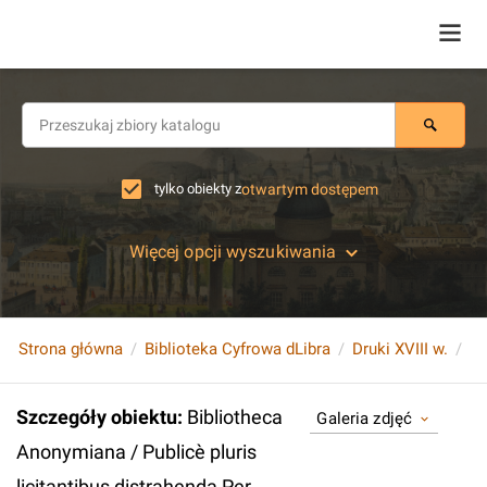
tylko obiekty z
otwartym dostępem
Więcej opcji wyszukiwania
Strona główna
Biblioteka Cyfrowa dLibra
Druki XVIII w.
Szczegóły obiektu
:
Bibliotheca
Galeria zdjęć
Anonymiana / Publicè pluris
licitantibus distrahenda Per