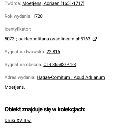
Twórca
:
Moetjens, Adriaen (1651-1717)
Rok wydania
:
1728
Identyfikator
:
5073
;
oai:leopolitana.ossolineum.pl:5163
Sygnatura lwowska
:
22.816
Sygnatura obecna
:
CT-I 36583/P.1-3
Adres wydania
:
Hagae-Comitum : Apud Adrianum
Moetjens.
Obiekt znajduje się w kolekcjach:
Druki XVIII w.