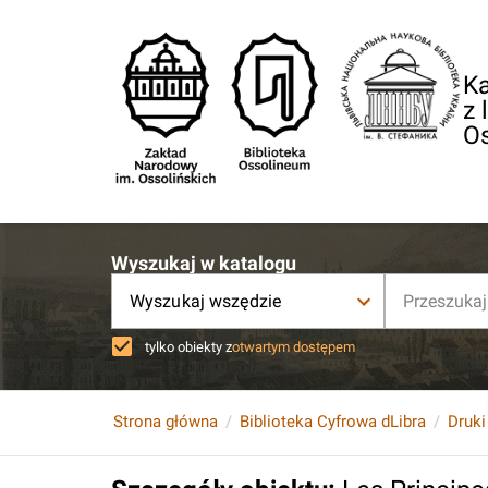
Ka
z 
O
Wyszukaj w katalogu
Wyszukaj wszędzie
tylko obiekty z
otwartym dostępem
Strona główna
Biblioteka Cyfrowa dLibra
Druki