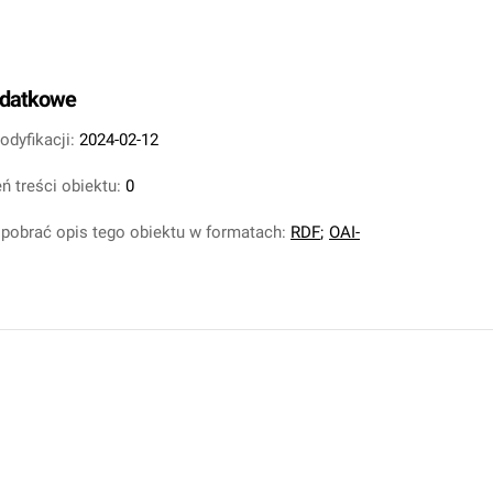
odatkowe
odyfikacji:
2024-02-12
ń treści obiektu:
0
pobrać opis tego obiektu w formatach:
RDF
;
OAI-