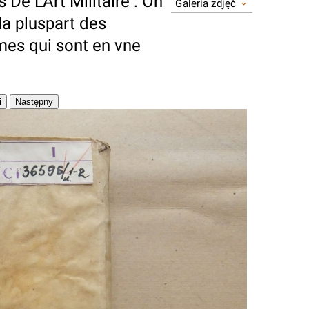
 De L'Art Militaire : On
Galeria zdjęć
la pluspart des
es qui sont en vne