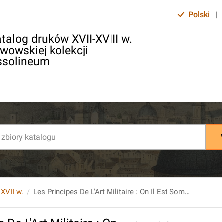
Polski
|
talog druków XVII-XVIII w.
lwowskiej kolekcji
ssolineum
 XVII w.
Les Principes De L'Art Militaire : On Il Est Sommairement Traicte de la pluspart des charges & des deuoirs des hommes qui sont en vne armée [...].