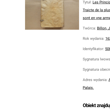
Tytuł
:
Les Princi
Traicte de la pl
sont en vne armée
Twórca
:
Billon, 
Rok wydania
:
16
Identyfikator
:
50
Sygnatura lwow
Sygnatura obec
Adres wydania
:
Palais.
Obiekt znajdu