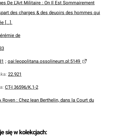
pes De L'Art Militaire : On Il Est Sommairement
uspart des charges & des deuoirs des hommes qui
 [...].
Jérémie de
33
81
;
oai:leopolitana.ossolineum.pl:5149
ska
:
22.921
na
:
CT-I 36596/K.1-2
A Roven : Chez Iean Berthelin, dans la Court du
je się w kolekcjach: