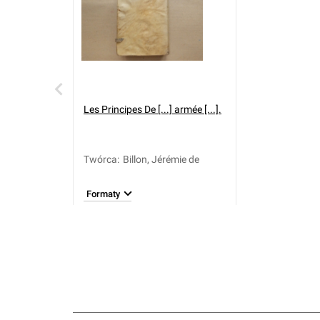
Les Principes De [...] armée [...].
Twórca
:
Billon, Jérémie de
Formaty