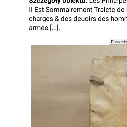
Szczegóły obiektu
:
Les Principes
Il Est Sommairement Traicte de 
charges & des deuoirs des homm
armée [...].