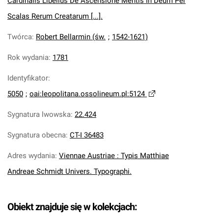
Cardinalis Libellus De Ascensione Mentis In Deum Per
Scalas Rerum Creatarum [...].
Twórca
:
Robert Bellarmin (św.
;
1542-1621)
Rok wydania
:
1781
Identyfikator
:
5050
;
oai:leopolitana.ossolineum.pl:5124
Sygnatura lwowska
:
22.424
Sygnatura obecna
:
CT-I 36483
Adres wydania
:
Viennae Austriae : Typis Matthiae
Andreae Schmidt Univers. Typographi.
Obiekt znajduje się w kolekcjach: