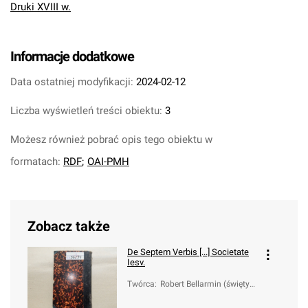
Druki XVIII w.
Informacje dodatkowe
Data ostatniej modyfikacji:
2024-02-12
Liczba wyświetleń treści obiektu:
3
Możesz również pobrać opis tego obiektu w
formatach:
RDF
;
OAI-PMH
Zobacz także
De Septem Verbis [...] Societate
Iesv.
Twórca
:
Robert Bellarmin (święty;
1542-1621)