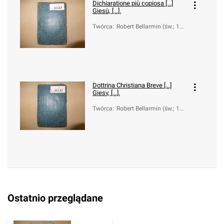
Dichiaratione più copiosa [...]
Giesù, [...].
Twórca
:
Robert Bellarmin (św.; 154
2-1621)
Dottrina Christiana Breve [...]
Giesv, [...].
Twórca
:
Robert Bellarmin (św.; 154
2-1621)
Ostatnio przeglądane