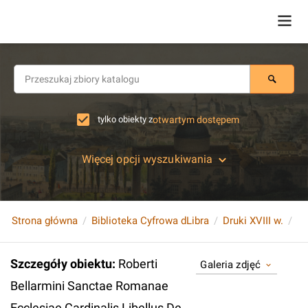
tylko obiekty z
otwartym dostępem
Więcej opcji wyszukiwania
Strona główna
Biblioteka Cyfrowa dLibra
Druki XVIII w.
Szczegóły obiektu
:
Roberti
Galeria zdjęć
Bellarmini Sanctae Romanae
Ecclesiae Cardinalis Libellus De