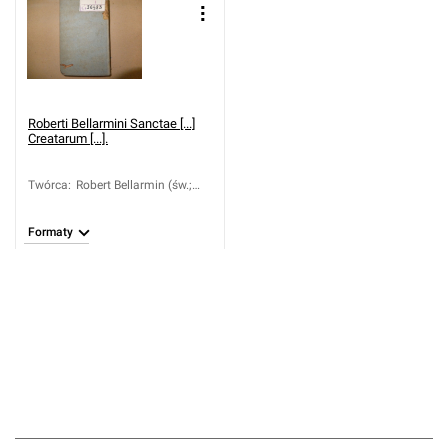
Roberti Bellarmini Sanctae [...]
Creatarum [...].
Twórca
:
Robert Bellarmin (św.;
1542-1621)
Formaty