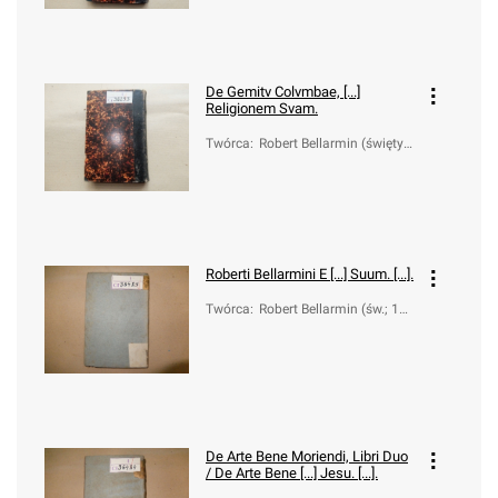
De Gemitv Colvmbae, [...]
Religionem Svam.
Twórca
:
Robert Bellarmin (święty;
1542-1621)
Roberti Bellarmini E [...] Suum. [...].
Twórca
:
Robert Bellarmin (św.; 154
2-1621)
De Arte Bene Moriendi, Libri Duo
/
De Arte Bene [...] Jesu. [...].