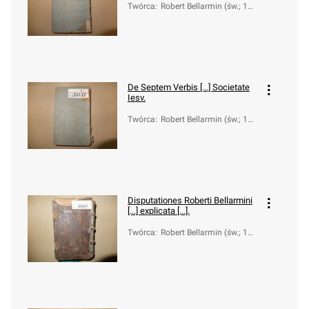
Twórca
:
Robert Bellarmin (św.; 154
2-1621)
De Septem Verbis [...] Societate
Iesv.
Twórca
:
Robert Bellarmin (św.; 154
2-1621)
Disputationes Roberti Bellarmini
[...] explicata [...].
Twórca
:
Robert Bellarmin (św.; 154
2-1621)