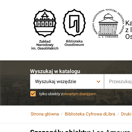
Ka
z 
O
Wyszukaj w katalogu
Wyszukaj wszędzie
tylko obiekty z
otwartym dostępem
Strona główna
Biblioteka Cyfrowa dLibra
Druki