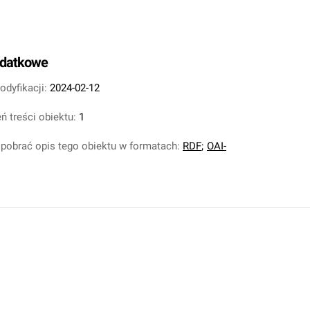
odatkowe
odyfikacji:
2024-02-12
ń treści obiektu:
1
pobrać opis tego obiektu w formatach:
RDF
;
OAI-