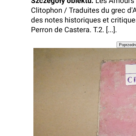
Szczegóły obiektu
:
Les Amours 
Clitophon / Traduites du grec d'A
des notes historiques et critiqu
Perron de Castera. T.2. [...].