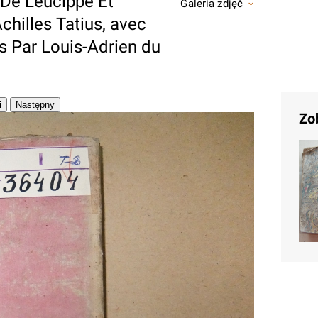
De Leucippe Et
Galeria zdjęć
chilles Tatius, avec
es Par Louis-Adrien du
Zo