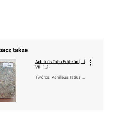
bacz także
Achilleōs Tatiu Erōtikōn [...]
VIII [...].
Twórca
:
Achilleus Tatius; B
oden, Benjamin G
ottlieb Lorenz (17
37-1782); Saumai
se, Claude (1588-
1653); Carpzov, J
ohann Benedict (1
720-1803)