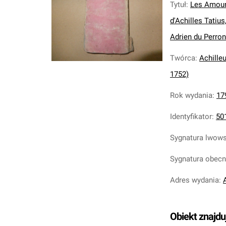
Tytuł
:
Les Amours
d'Achilles Tatius
Adrien du Perron d
Twórca
:
Achille
1752)
Rok wydania
:
17
Identyfikator
:
50
Sygnatura lwow
Sygnatura obec
Adres wydania
:
Obiekt znajdu