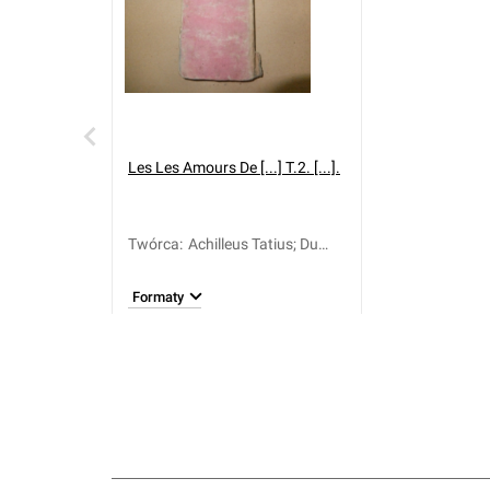
Les
Les Amours De [...] T.2. [...].
Twórca
:
Achilleus Tatius; Du
Perron de Castera,
Louis-Adrien (1705-
Formaty
1752)