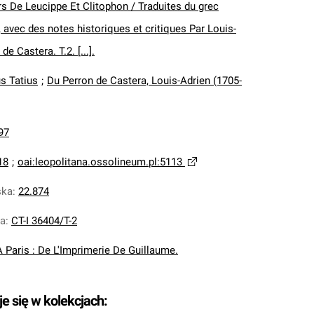
 De Leucippe Et Clitophon / Traduites du grec
, avec des notes historiques et critiques Par Louis-
e Castera. T.2. [...].
us Tatius
;
Du Perron de Castera, Louis-Adrien (1705-
97
18
;
oai:leopolitana.ossolineum.pl:5113
ska
:
22.874
na
:
CT-I 36404/T-2
A Paris : De L'Imprimerie De Guillaume.
je się w kolekcjach: