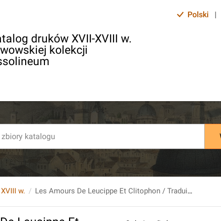
Polski
|
talog druków XVII-XVIII w.
lwowskiej kolekcji
ssolineum
 XVIII w.
Les Amours De Leucippe Et Clitophon / Traduites du grec d'Achilles Tatius, avec des notes historiques et critiques Par Louis-Adrien du Perron de Castera. T.2. [...].