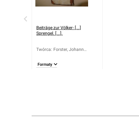
Beiträge zur Völker- [...]
Sprengel. [...].
Twórca
:
Forster, Johann
Reinhold (1729-1798);
Sprengel, Matthias
Formaty
Christian (1746-1803)