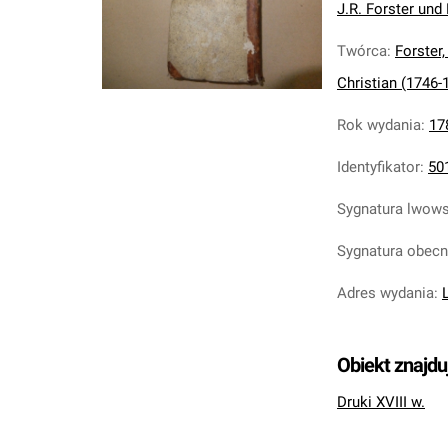
J.R. Forster und M
Twórca
:
Forster
Christian (1746-
Rok wydania
:
17
Identyfikator
:
50
Sygnatura lwow
Sygnatura obec
Adres wydania
:
Obiekt znajdu
Druki XVIII w.