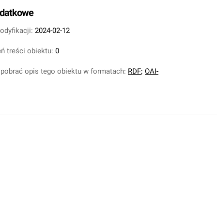
odatkowe
odyfikacji:
2024-02-12
ń treści obiektu:
0
pobrać opis tego obiektu w formatach:
RDF
;
OAI-