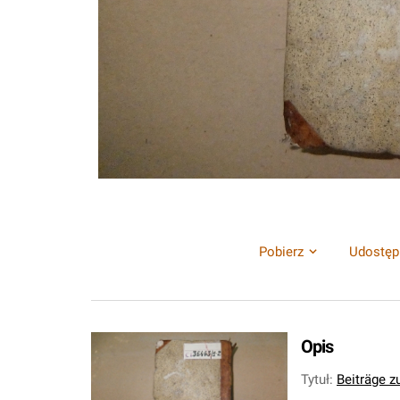
Pobierz
Udostęp
Opis
Tytuł
:
Beiträge z