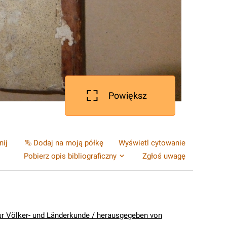
Powiększ
nij
Dodaj na moją półkę
Wyświetl cytowanie
Pobierz opis bibliograficzny
Zgłoś uwagę
ur Völker- und Länderkunde / herausgegeben von