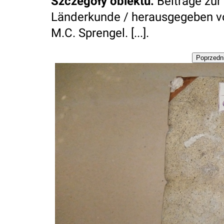
Szczegóły obiektu
:
Beiträge zur
Länderkunde / herausgegeben vo
M.C. Sprengel. [...].