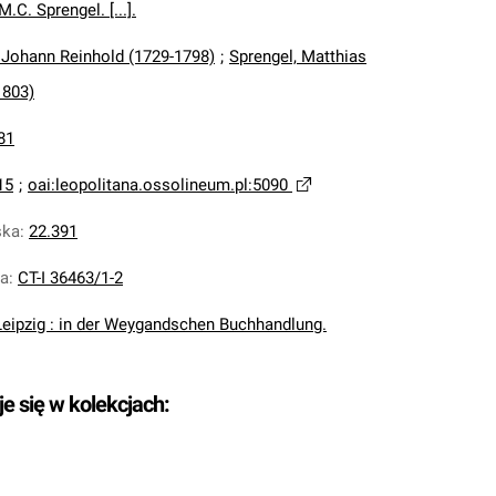
.C. Sprengel. [...].
, Johann Reinhold (1729-1798)
;
Sprengel, Matthias
1803)
81
15
;
oai:leopolitana.ossolineum.pl:5090
ska
:
22.391
na
:
CT-I 36463/1-2
Leipzig : in der Weygandschen Buchhandlung.
je się w kolekcjach: