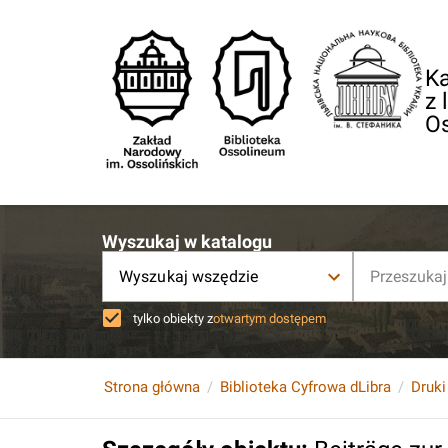
Ka
z 
O
Wyszukaj w katalogu
Wyszukaj wszędzie
tylko obiekty z
otwartym dostępem
Strona główna
Biblioteka Cyfrowa dLibra
Druki