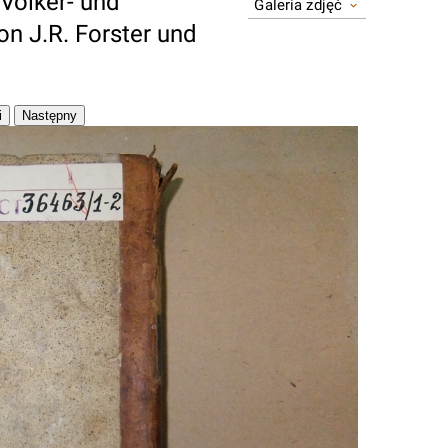
 Völker- und
Galeria zdjęć
n J.R. Forster und