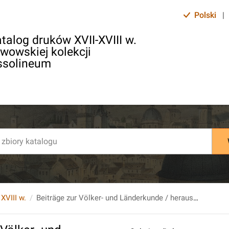
Polski
|
talog druków XVII-XVIII w.
lwowskiej kolekcji
ssolineum
 XVIII w.
Beiträge zur Völker- und Länderkunde / herausgegeben von J.R. Forster und M.C. Sprengel. [...].