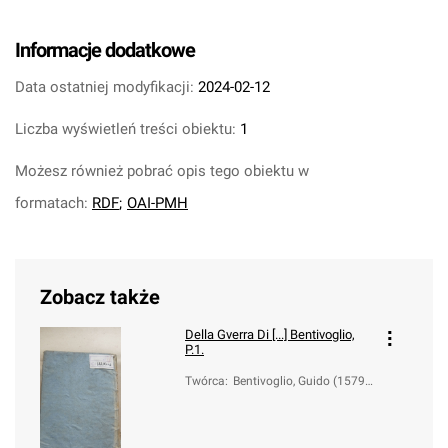
Informacje dodatkowe
Data ostatniej modyfikacji:
2024-02-12
Liczba wyświetleń treści obiektu:
1
Możesz również pobrać opis tego obiektu w
formatach:
RDF
;
OAI-PMH
Zobacz także
Della Gverra Di [...] Bentivoglio,
P.1.
Twórca
:
Bentivoglio, Guido (1579-
1644)