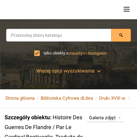
tylko obiekty z
otwartym dostępem
Więcej opcji wyszukiwania
Strona główna
Biblioteka Cyfrowa dLibra
Druki XVIII w.
Szczegóły obiektu
:
Histoire Des
Galeria zdjęć
Guerres De Flandre / Par Le
Cardinal Bentivoglio, Traduite de