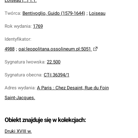
Loiseau [...] T.1.
Twórca
:
Bentivoglio, Guido (1579-1644)
;
Loiseau
Rok wydania
:
1769
Identyfikator
:
4988
;
oai:leopolitana.ossolineum.pl:5051
Sygnatura lwowska
:
22.500
Sygnatura obecna
:
CT-I 36394/1
Adres wydania
:
A Paris : Chez Desaint, Rue du Foin
Saint-Jacques.
Obiekt znajduje się w kolekcjach:
Druki XVIII w.