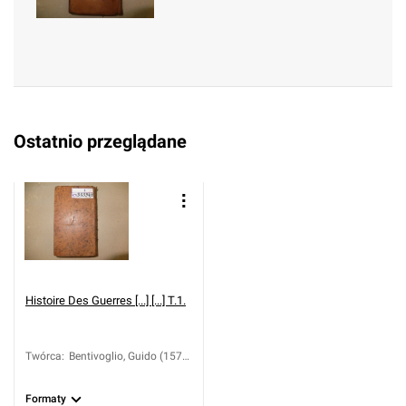
(1642-1708)
Ostatnio przeglądane
Histoire Des Guerres [...] [...] T.1.
Twórca
:
Bentivoglio, Guido (1579-
1644); Loiseau
Formaty