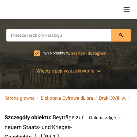
tylko obiekty z
otwartym dostępem
Więcej opcji wyszukiwania
Strona główna
Biblioteka Cyfrowa dLibra
Druki XVIII w.
Szczegóły obiektu
:
Beyträge zur
Galeria zdjęć
neuern Staats- und Krieges-
Geschichte. [...] [Bd.1.]