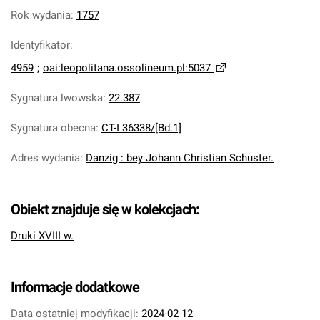
Rok wydania
:
1757
Identyfikator
:
4959
;
oai:leopolitana.ossolineum.pl:5037
Sygnatura lwowska
:
22.387
Sygnatura obecna
:
CT-I 36338/[Bd.1]
Adres wydania
:
Danzig : bey Johann Christian Schuster.
Obiekt znajduje się w kolekcjach:
Druki XVIII w.
Informacje dodatkowe
Data ostatniej modyfikacji:
2024-02-12