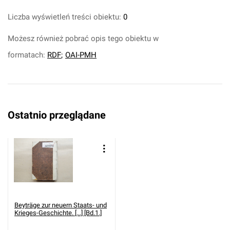
Liczba wyświetleń treści obiektu:
0
Możesz również pobrać opis tego obiektu w
formatach:
RDF
;
OAI-PMH
Ostatnio przeglądane
Beyträge zur neuern Staats- und
Krieges-Geschichte. [...] [Bd.1.]