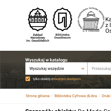
Ka
z 
O
Wyszukaj w katalogu
Wyszukaj wszędzie
tylko obiekty z
otwartym dostępem
Strona główna
Biblioteka Cyfrowa dLibra
Druki