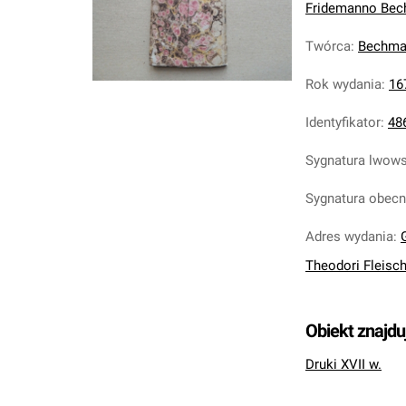
Fridemanno Bech
Twórca
:
Bechman
Rok wydania
:
16
Identyfikator
:
48
Sygnatura lwow
Sygnatura obec
Adres wydania
:
Theodori Fleische
Obiekt znajdu
Druki XVII w.