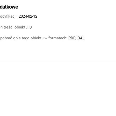
odatkowe
odyfikacji:
2024-02-12
ń treści obiektu:
0
pobrać opis tego obiektu w formatach:
RDF
;
OAI-