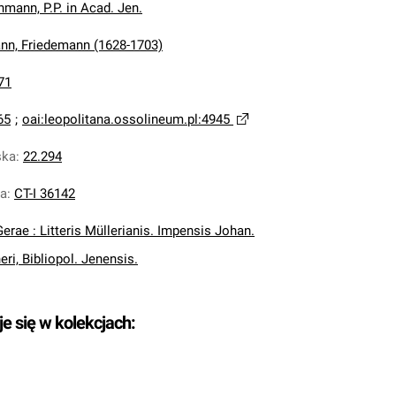
mann, P.P. in Acad. Jen.
n, Friedemann (1628-1703)
71
65
;
oai:leopolitana.ossolineum.pl:4945
ska
:
22.294
na
:
CT-I 36142
Gerae : Litteris Müllerianis. Impensis Johan.
ri, Bibliopol. Jenensis.
je się w kolekcjach: