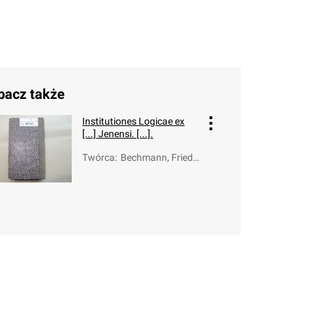
bacz także
Institutiones Logicae ex
[...] Jenensi. [...].
Twórca
:
Bechmann, Friede
mann (1628-170
3)