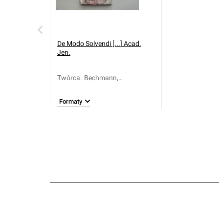
De Modo Solvendi [...] Acad.
Jen.
Twórca
:
Bechmann,
Friedemann (1628-
1703)
Formaty