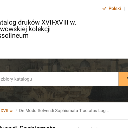
Polski
|
talog druków XVII-XVIII w.
lwowskiej kolekcji
ssolineum
 XVII w.
De Modo Solvendi Sophismata Tractatus Logicus / Autore Fridemanno Bechmann, P.P. in Acad. Jen.