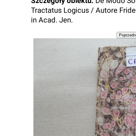
Szczegóły obiektu
:
De Modo So
Tractatus Logicus / Autore Fri
in Acad. Jen.