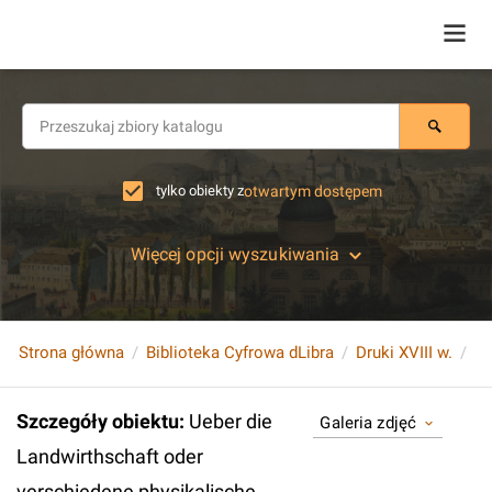
tylko obiekty z
otwartym dostępem
Więcej opcji wyszukiwania
Strona główna
Biblioteka Cyfrowa dLibra
Druki XVIII w.
Szczegóły obiektu
:
Ueber die
Galeria zdjęć
Landwirthschaft oder
verschiedene physikalische