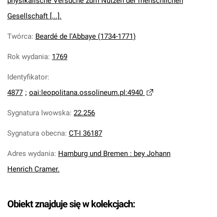
physikalische Versuche zum Nutzen der menschlichen
Gesellschaft [...].
Twórca
:
Beardé de l'Abbaye (1734-1771)
Rok wydania
:
1769
Identyfikator
:
4877
;
oai:leopolitana.ossolineum.pl:4940
Sygnatura lwowska
:
22.256
Sygnatura obecna
:
CT-I 36187
Adres wydania
:
Hamburg und Bremen : bey Johann
Henrich Cramer.
Obiekt znajduje się w kolekcjach: