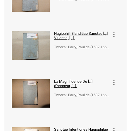
1); Schirmbeck, Adam (16
13-1683)
Hagiophili Blanditiae Sanctae [...]
Viuentis, [...].
Twórca
:
Barry, Paul de (1587-166
1); Schirmbeck, Adam (16
13-1683)
La Magnificence De [...]
d'honneur, [...].
Twórca
:
Barry, Paul de (1587-166
1)
Sanctae Intentiones Hagiophilae