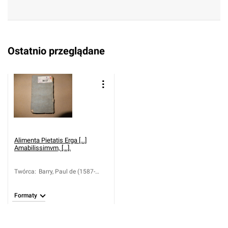
Ostatnio przeglądane
Alimenta Pietatis Erga [...]
Amabilissimvm, [...].
Twórca
:
Barry, Paul de (1587-
1661); Schirmbeck,
Adam (1613-1683)
Formaty