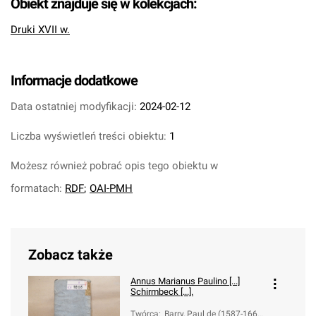
Obiekt znajduje się w kolekcjach:
Druki XVII w.
Informacje dodatkowe
Data ostatniej modyfikacji:
2024-02-12
Liczba wyświetleń treści obiektu:
1
Możesz również pobrać opis tego obiektu w
formatach:
RDF
;
OAI-PMH
Zobacz także
Annus Marianus Paulino [...]
Schirmbeck [...].
Twórca
:
Barry, Paul de (1587-166