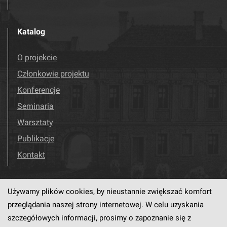
Katalog
O projekcie
Członkowie projektu
Konferencje
Seminaria
Warsztaty
Publikacje
Kontakt
Używamy plików cookies, by nieustannie zwiększać komfort
Odwiedź nas!
Facebook
przeglądania naszej strony internetowej. W celu uzyskania
szczegółowych informacji, prosimy o zapoznanie się z