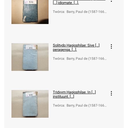
[...] idiomate. [...].
Twórca
:
Barry, Paul de (1587-166
1); Ott, Christoph (1612-1
684)
Solitvdo Hagiophilae: Sive [...]
peragenga. [...].
Twórca
:
Barry, Paul de (1587-166
1); Cuvelier, Michel (1600-
1651)
Tridvvm Hagiophilae. In [...]
instituunt. [...]
Twórca
:
Barry, Paul de (1587-166
1); Cuvelier, Michel (1600-
1651)