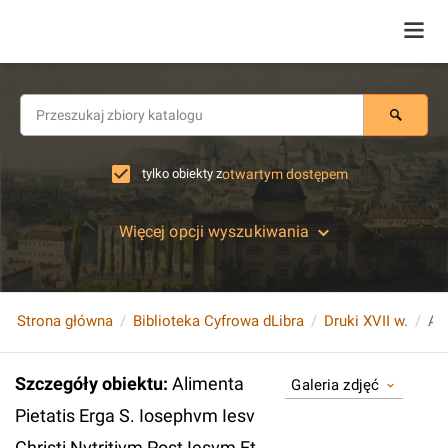
tylko obiekty z
otwartym dostępem
Więcej opcji wyszukiwania
Strona główna
Biblioteka Cyfrowa dLibra
Druki XVII w.
Szczegóły obiektu
:
Alimenta
Galeria zdjęć
Pietatis Erga S. Iosephvm Iesv
Christi Nvtritivm Post Iesvm Et