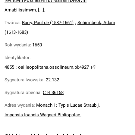
Nvtritivm Post Iesvm Et Mariam Divorvm
Amabilissimvm, [...].
Twórca
:
Barry, Paul de (1587-1661)
;
Schirmbeck, Adam
(1613-1683)
Rok wydania
:
1650
Identyfikator
:
4855
;
oai:leopolitana.ossolineum.pl:4927
Sygnatura lwowska
:
22.132
Sygnatura obecna
:
CT-I 36158
Adres wydania
:
Monachii : Typis Lucae Straubij,
Impensis Ioannis Wagneri Bibliopolae.