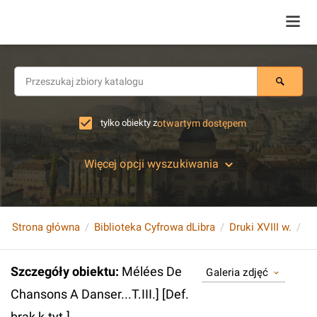
tylko obiekty z
otwartym dostępem
Więcej opcji wyszukiwania
Strona główna
Biblioteka Cyfrowa dLibra
Druki XVIII w.
Szczegóły obiektu
:
Mélées De
Galeria zdjęć
Chansons A Danser...T.III.] [Def.
brak k.tyt.]