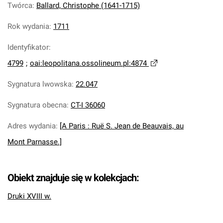
Twórca
:
Ballard, Christophe (1641-1715)
Rok wydania
:
1711
Identyfikator
:
4799
;
oai:leopolitana.ossolineum.pl:4874
Sygnatura lwowska
:
22.047
Sygnatura obecna
:
CT-I 36060
Adres wydania
:
[A Paris : Ruë S. Jean de Beauvais, au
Mont Parnasse.]
Obiekt znajduje się w kolekcjach:
Druki XVIII w.