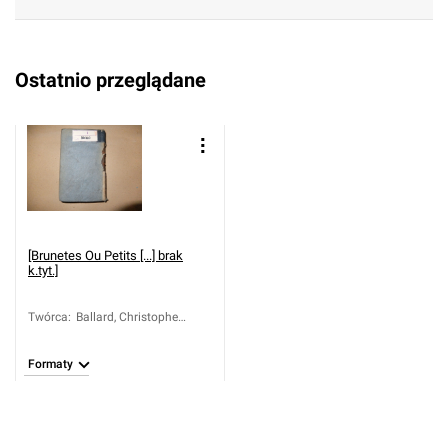
Ostatnio przeglądane
[Brunetes Ou Petits [...] brak
k.tyt.]
Twórca
:
Ballard, Christophe
(1641-1715)
Formaty