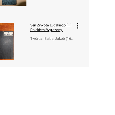
alde, Jakob (1604
-1668)
Sen Zywota Lvdzkiego [...]
Polskiemi Wyrazony.
Twórca
:
Balde, Jakob (160
4-1668); Libicki, J
an (15..-ca 1670)