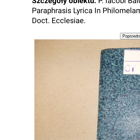
Szczegóły obiektu
:
P. Iacobi Bal
Paraphrasis Lyrica In Philomela
Doct. Ecclesiae.