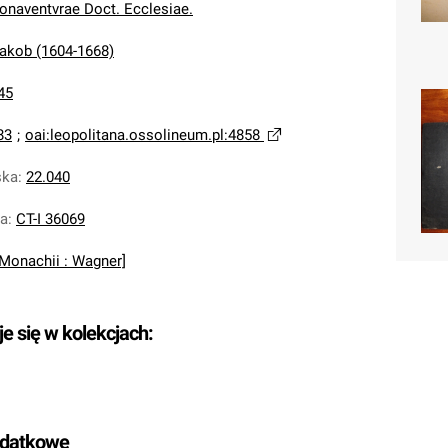
onaventvrae Doct. Ecclesiae.
Jakob (1604-1668)
45
83
;
oai:leopolitana.ossolineum.pl:4858
ska
:
22.040
na
:
CT-I 36069
[Monachii : Wagner]
je się w kolekcjach:
odatkowe