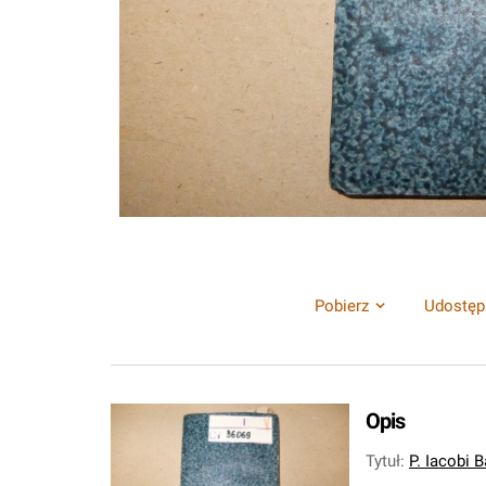
Pobierz
Udostęp
Opis
Tytuł
:
P. Iacobi B