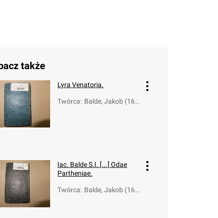
bacz także
Lyra Venatoria.
Twórca
:
Balde, Jakob (160
4-1668)
Iac. Balde S.I. [...] Odae
Partheniae.
Twórca
:
Balde, Jakob (160
4-1668)