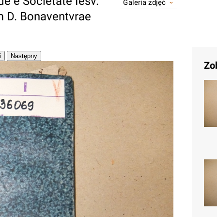
de è Societate Iesv.
Galeria zdjęć
m D. Bonaventvrae
Zo