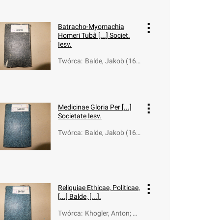
Batracho-Myomachia
Homeri Tubâ [...] Societ.
Iesv.
Twórca
:
Balde, Jakob (160
4-1668)
Medicinae Gloria Per [...]
Societate Iesv.
Twórca
:
Balde, Jakob (160
4-1668)
Reliquiae Ethicae, Politicae,
[...] Balde, [...].
Twórca
:
Khogler, Anton; B