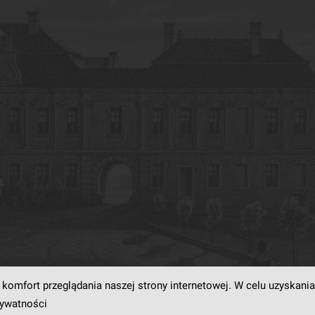
komfort przeglądania naszej strony internetowej. W celu uzyskania
rogramowaniu
dLibra6.4.18-SNAPSHOT
opracowanemu przez
Poznańskie Centrum
rywatności