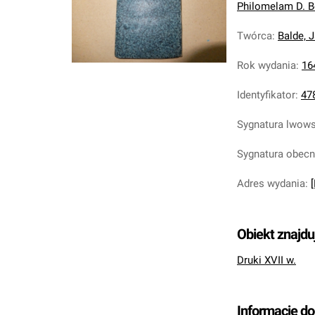
Philomelam D. B
Twórca
:
Balde, 
Rok wydania
:
16
Identyfikator
:
47
Sygnatura lwow
Sygnatura obec
Adres wydania
:
Obiekt znajdu
Druki XVII w.
Informacje d