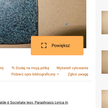
Powiększ
nij
Dodaj na moją półkę
Wyświetl cytowanie
Pobierz opis bibliograficzny
Zgłoś uwagę
alde è Societate Iesv. Paraphrasis Lyrica In