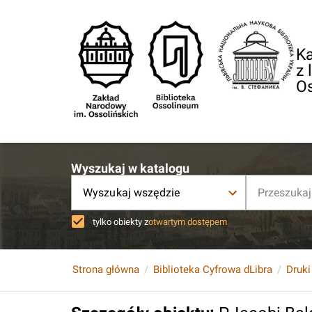
Ka
z 
O
Wyszukaj w katalogu
Wyszukaj wszędzie
tylko obiekty z
otwartym dostępem
Strona główna
Biblioteka Cyfrowa dLibra
Druki