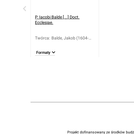
P. Iacobi Balde [...] Doct.
Ecclesiae.
Twórca
:
Balde, Jakob (1604-
1668)
Formaty
Projekt dofinansowany ze środków bud