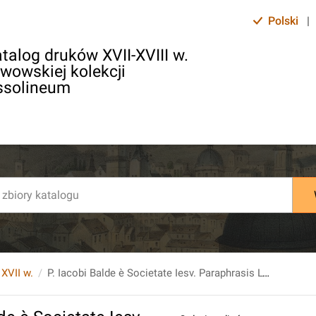
Polski
|
talog druków XVII-XVIII w.
lwowskiej kolekcji
ssolineum
 XVII w.
P. Iacobi Balde è Societate Iesv. Paraphrasis Lyrica In Philomelam D. Bonaventvrae Doct. Ecclesiae.