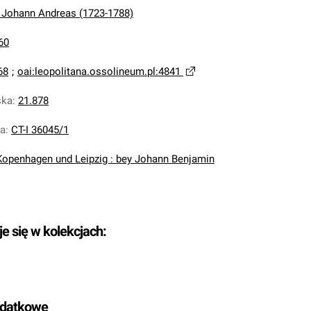
 Johann Andreas (1723-1788)
60
68
;
oai:leopolitana.ossolineum.pl:4841
ska
:
21.878
na
:
CT-I 36045/1
Kopenhagen und Leipzig : bey Johann Benjamin
je się w kolekcjach:
odatkowe