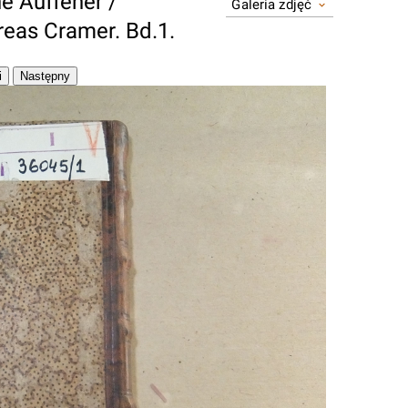
e Auffeher /
Galeria zdjęć
eas Cramer. Bd.1.