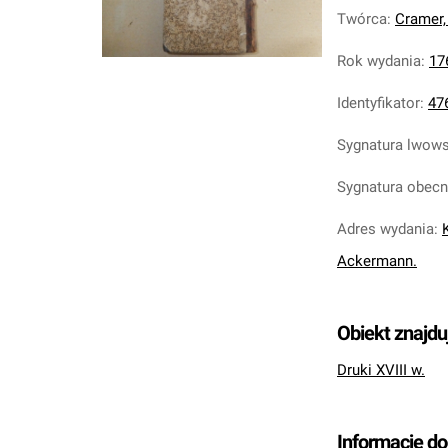
Twórca
:
Cramer,
Rok wydania
:
17
Identyfikator
:
47
Sygnatura lwow
Sygnatura obec
Adres wydania
:
Ackermann.
Obiekt znajdu
Druki XVIII w.
Informacje d