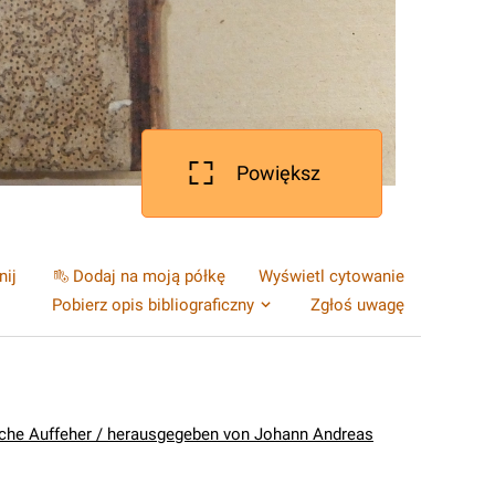
Powiększ
nij
Dodaj na moją półkę
Wyświetl cytowanie
Pobierz opis bibliograficzny
Zgłoś uwagę
sche Auffeher / herausgegeben von Johann Andreas