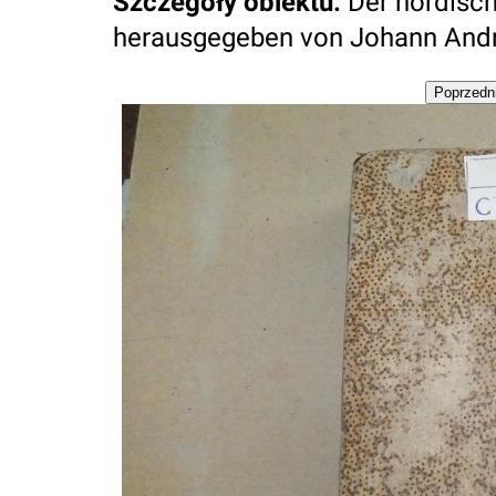
Szczegóły obiektu
:
Der nordisch
herausgegeben von Johann Andr