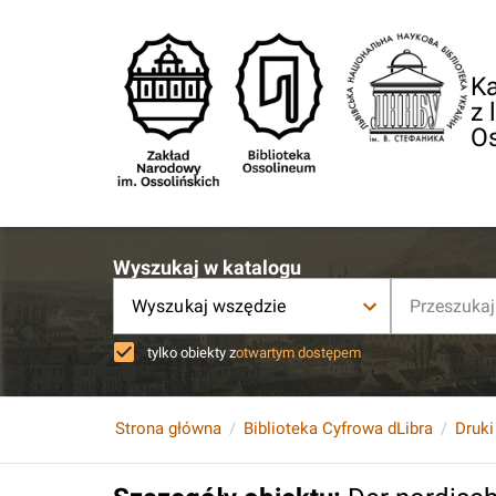
Ka
z 
O
Wyszukaj w katalogu
Wyszukaj wszędzie
tylko obiekty z
otwartym dostępem
Strona główna
Biblioteka Cyfrowa dLibra
Druki