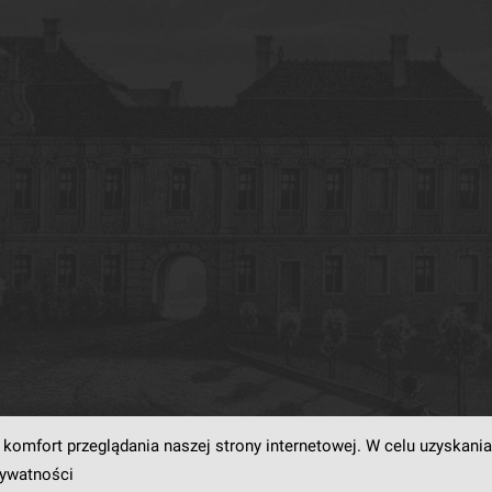
komfort przeglądania naszej strony internetowej. W celu uzyskania
rogramowaniu
dLibra6.4.18-SNAPSHOT
opracowanemu przez
Poznańskie Centrum
rywatności