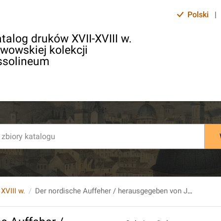
Polski
|
talog druków XVII-XVIII w.
lwowskiej kolekcji
ssolineum
 XVIII w.
Der nordische Auffeher / herausgegeben von Johann Andreas Cramer. Bd.1.