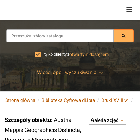
tylko obiekty z
otwartym dostępem
Więcej opcji wyszukiwania
Strona główna
Biblioteka Cyfrowa dLibra
Druki XVIII w.
Szczegóły obiektu
:
Austria
Galeria zdjęć
Mappis Geographicis Distincta,
Rerumque Memorabilium