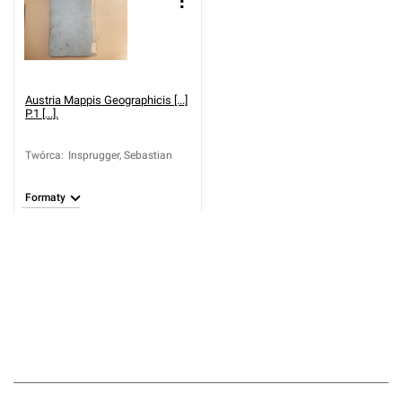
Austria Mappis Geographicis [...]
P.1 [...].
Twórca
:
Insprugger, Sebastian
Formaty