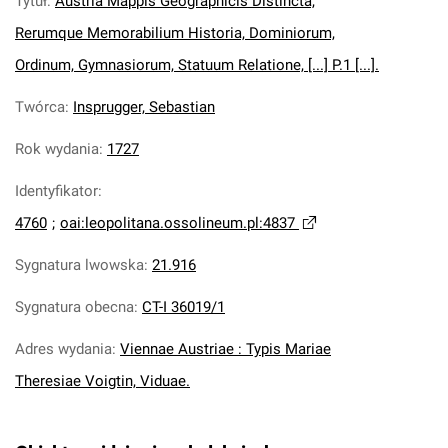
Tytuł
:
Austria Mappis Geographicis Distincta,
Rerumque Memorabilium Historia, Dominiorum,
Ordinum, Gymnasiorum, Statuum Relatione, [...] P.1 [...].
Twórca
:
Insprugger, Sebastian
Rok wydania
:
1727
Identyfikator
:
4760
;
oai:leopolitana.ossolineum.pl:4837
Sygnatura lwowska
:
21.916
Sygnatura obecna
:
CT-I 36019/1
Adres wydania
:
Viennae Austriae : Typis Mariae
Theresiae Voigtin, Viduae.