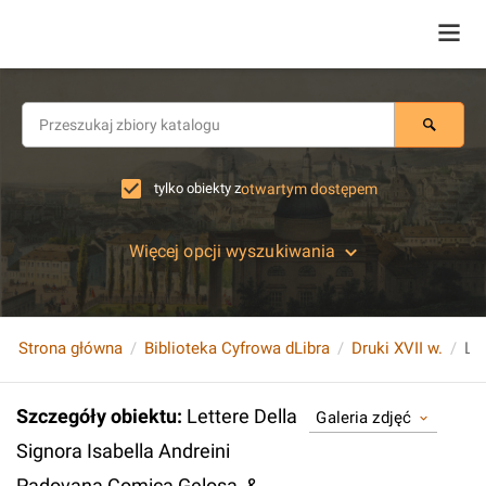
tylko obiekty z
otwartym dostępem
Więcej opcji wyszukiwania
Strona główna
Biblioteka Cyfrowa dLibra
Druki XVII w.
Szczegóły obiektu
:
Lettere Della
Galeria zdjęć
Signora Isabella Andreini
Padovana Comica Gelosa, &