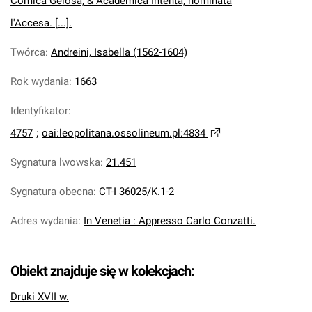
Comica Gelosa, & Academica Intenta, nominata
l'Accesa. [...].
Twórca
:
Andreini, Isabella (1562-1604)
Rok wydania
:
1663
Identyfikator
:
4757
;
oai:leopolitana.ossolineum.pl:4834
Sygnatura lwowska
:
21.451
Sygnatura obecna
:
CT-I 36025/K.1-2
Adres wydania
:
In Venetia : Appresso Carlo Conzatti.
Obiekt znajduje się w kolekcjach:
Druki XVII w.