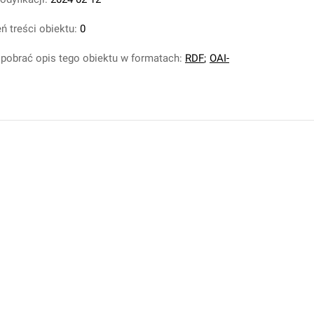
ń treści obiektu:
0
pobrać opis tego obiektu w formatach:
RDF
;
OAI-