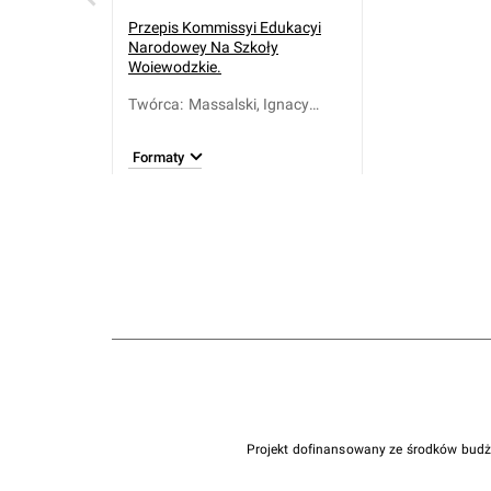
Przepis Kommissyi Edukacyi
Narodowey Na Szkoły
Woiewodzkie.
Twórca
:
Massalski, Ignacy
Jakub (1726-1794)
Formaty
Projekt dofinansowany ze środków bud