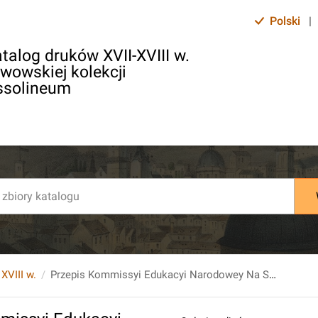
Polski
|
talog druków XVII-XVIII w.
lwowskiej kolekcji
ssolineum
 XVIII w.
Przepis Kommissyi Edukacyi Narodowey Na Szkoły Woiewodzkie.