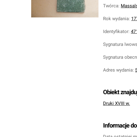
Twórca
:
Massals
Rok wydania
:
17
Identyfikator
:
47
Sygnatura lwow
Sygnatura obec
Adres wydania
:
S
Obiekt znajdu
Druki XVIII w.
Informacje d
Data ostatniej m