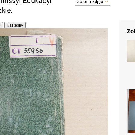
missyi Edukacyi
Galeria zdjęć
kie.
Zo