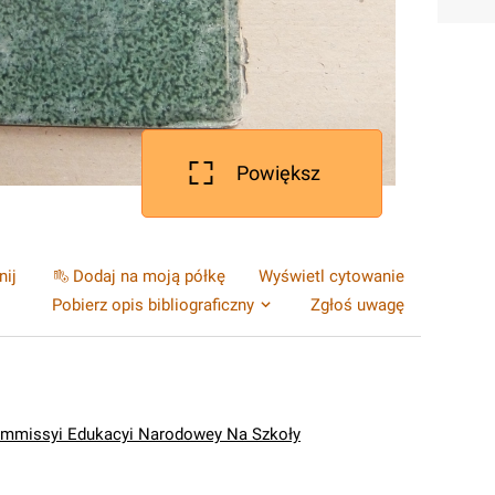
Powiększ
nij
Dodaj na moją półkę
Wyświetl cytowanie
Pobierz opis bibliograficzny
Zgłoś uwagę
ommissyi Edukacyi Narodowey Na Szkoły