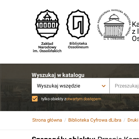
Ka
z 
O
Wyszukaj w katalogu
Wyszukaj wszędzie
tylko obiekty z
otwartym dostępem
Strona główna
Biblioteka Cyfrowa dLibra
Druki