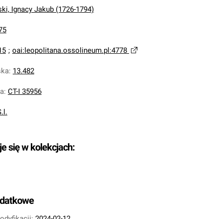
ki, Ignacy Jakub (1726-1794)
75
15
;
oai:leopolitana.ossolineum.pl:4778
ska
:
13.482
na
:
CT-I 35956
.l.
je się w kolekcjach:
odatkowe
odyfikacji:
2024-02-12