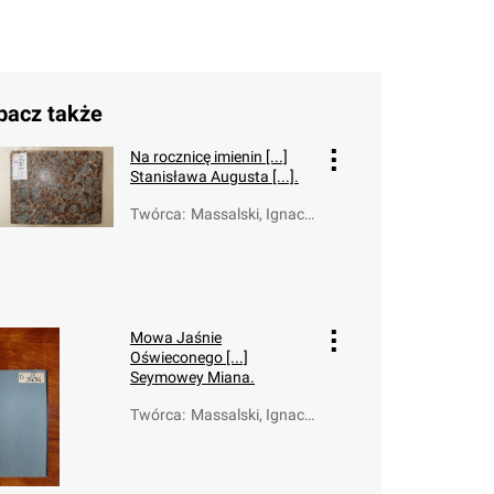
bacz także
Na rocznicę imienin [...]
Stanisława Augusta [...].
Twórca
:
Massalski, Ignacy
Jakub (1726-179
4)
Mowa Jaśnie
Oświeconego [...]
Seymowey Miana.
Twórca
:
Massalski, Ignacy
Jakub (1726-179
4)