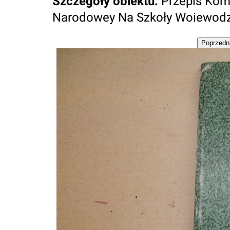
Szczegóły obiektu
:
Przepis Kom
Narodowey Na Szkoły Woiewodz