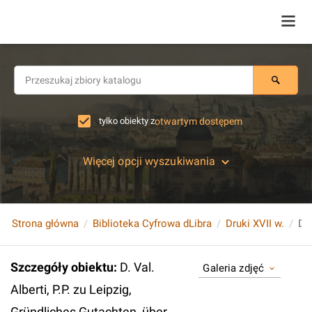
tylko obiekty z
otwartym dostępem
Więcej opcji wyszukiwania
Strona główna
Biblioteka Cyfrowa dLibra
Druki XVII w.
Szczegóły obiektu
:
D. Val.
Galeria zdjęć
Alberti, P.P. zu Leipzig,
Gründliches Gutachten, über