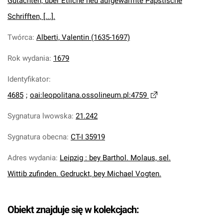
Gutachten, über Etliche neu aufgewärmte Päpstische
Schrifften, [...].
Twórca
:
Alberti, Valentin (1635-1697)
Rok wydania
:
1679
Identyfikator
:
4685
;
oai:leopolitana.ossolineum.pl:4759
Sygnatura lwowska
:
21.242
Sygnatura obecna
:
CT-I 35919
Adres wydania
:
Leipzig : bey Barthol. Molaus, sel.
Wittib zufinden. Gedruckt, bey Michael Vogten.
Obiekt znajduje się w kolekcjach: