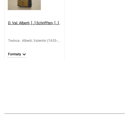
D. Val. Alberti, [...] Schrifften, [...].
Twórca
:
Alberti, Valentin (1635-
1697)
Formaty