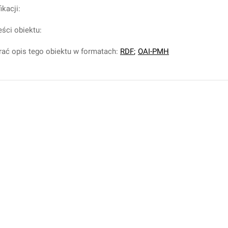
ikacji:
eści obiektu:
ać opis tego obiektu w formatach:
RDF
;
OAI-PMH