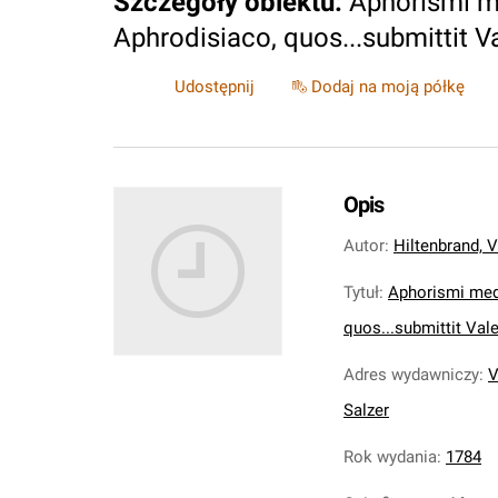
Szczegóły obiektu
:
Aphorismi m
Aphrodisiaco, quos...submittit Va
Udostępnij
Dodaj na moją półkę
Opis
Autor
:
Hiltenbrand, V
Tytuł
:
Aphorismi medi
quos...submittit Vale
Adres wydawniczy
:
V
Salzer
Rok wydania
:
1784