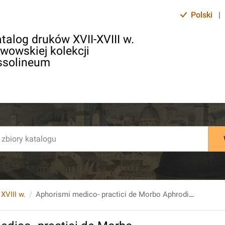
Polski
|
talog druków XVII-XVIII w.
lwowskiej kolekcji
ssolineum
 XVIII w.
Aphorismi medico- practici de Morbo Aphrodisiaco, quos...submittit Valentin Hiltenbrand...