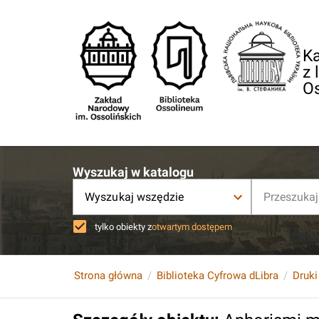
Ka
z 
O
Wyszukaj w katalogu
Wyszukaj wszędzie
tylko obiekty z
otwartym dostępem
Strona główna
Biblioteka Cyfrowa dLibra
Druki