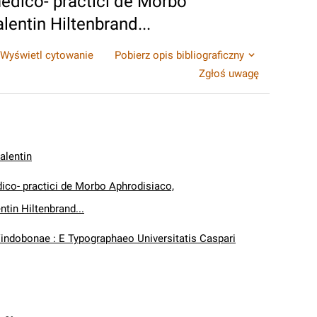
edico- practici de Morbo
lentin Hiltenbrand...
Wyświetl cytowanie
Pobierz opis bibliograficzny
Zgłoś uwagę
alentin
co- practici de Morbo Aphrodisiaco,
ntin Hiltenbrand...
indobonae : E Typographaeo Universitatis Caspari