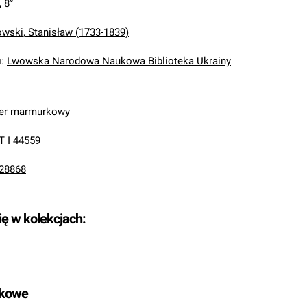
, 8°
wski, Stanisław (1733-1839)
u
:
Lwowska Narodowa Naukowa Biblioteka Ukrainy
ier marmurkowy
T I 44559
28868
ię w kolekcjach:
tkowe