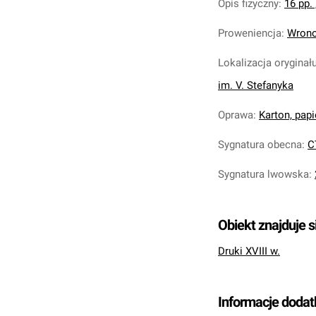
Opis fizyczny
:
16 pp. 
Proweniencja
:
Wrono
Lokalizacja oryginał
im. V. Stefanyka
Oprawa
:
Karton, pap
Sygnatura obecna
:
C
Sygnatura lwowska
:
Obiekt znajduje s
Druki XVIII w.
Informacje doda