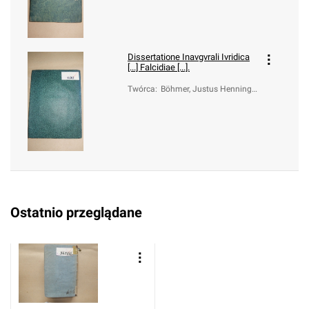
istian Peter
Dissertatione Inavgvrali Ivridica
[...] Falcidiae [...].
Twórca
:
Böhmer, Justus Henning
(1674-1749); Beck, Jacob
von (1725- )
Ostatnio przeglądane