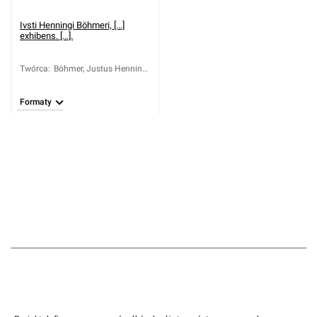
Ivsti Henningi Böhmeri, [...]
exhibens. [...].
Twórca
:
Böhmer, Justus Henning
(1674-1749)
Formaty