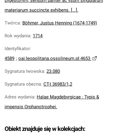
Digestorvm, sensum pariter ac vsum singularum
materiarum succincte exhibens. [...].
Twórca
:
Böhmer, Justus Henning (1674-1749)
Rok wydania
:
1714
Identyfikator
:
4589
;
oai:leopolitana.ossolineum.pl:4653
Sygnatura lwowska
:
23.080
Sygnatura obecna
:
CT-I 36983/1,2
Adres wydania
:
Halae Magdebvrgicae : Typis &
impensis Orphanotrophei.
Obiekt znajduje się w kolekcjach: