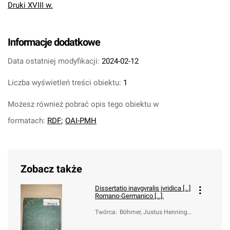
Druki XVIII w.
Informacje dodatkowe
Data ostatniej modyfikacji:
2024-02-12
Liczba wyświetleń treści obiektu:
1
Możesz również pobrać opis tego obiektu w
formatach:
RDF
;
OAI-PMH
Zobacz także
Dissertatio inavgvralis jvridica [...]
Romano-Germanico [...].
Twórca
:
Böhmer, Justus Henning
(1674-1749); Brunner, Chr