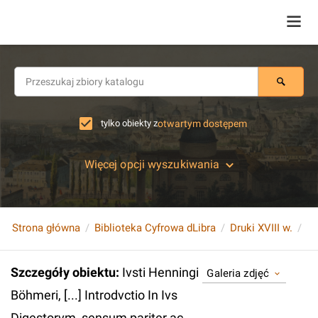
tylko obiekty z
otwartym dostępem
Więcej opcji wyszukiwania
Strona główna
Biblioteka Cyfrowa dLibra
Druki XVIII w.
Szczegóły obiektu
:
Ivsti Henningi
Galeria zdjęć
Böhmeri, [...] Introdvctio In Ivs
Digestorvm, sensum pariter ac