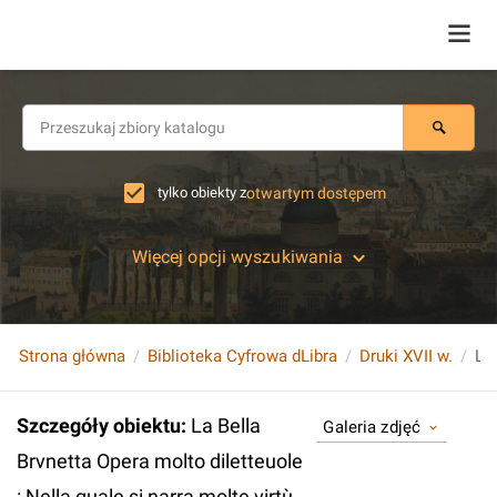
tylko obiekty z
otwartym dostępem
Więcej opcji wyszukiwania
Strona główna
Biblioteka Cyfrowa dLibra
Druki XVII w.
Szczegóły obiektu
:
La Bella
Galeria zdjęć
Brvnetta Opera molto diletteuole
: Nella quale si narra molte virtù,