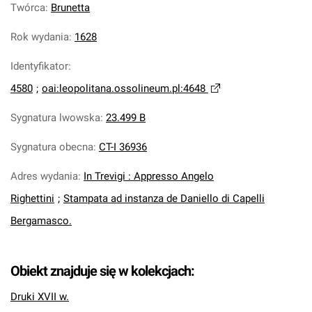
Twórca
:
Brunetta
Rok wydania
:
1628
Identyfikator
:
4580
;
oai:leopolitana.ossolineum.pl:4648
Sygnatura lwowska
:
23.499 B
Sygnatura obecna
:
CT-I 36936
Adres wydania
:
In Trevigi : Appresso Angelo
Righettini
;
Stampata ad instanza de Daniello di Capelli
Bergamasco.
Obiekt znajduje się w kolekcjach:
Druki XVII w.