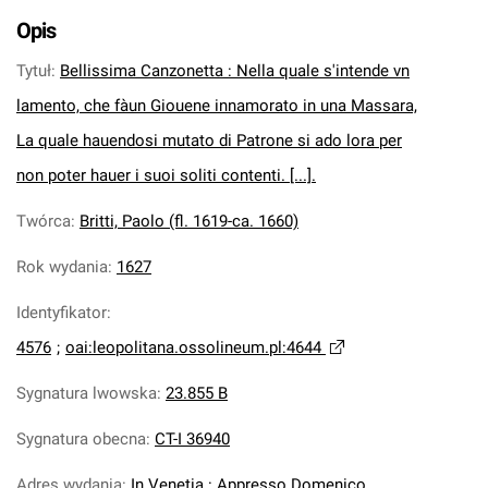
Opis
Tytuł
:
Bellissima Canzonetta : Nella quale s'intende vn
lamento, che fàun Giouene innamorato in una Massara,
La quale hauendosi mutato di Patrone si ado lora per
non poter hauer i suoi soliti contenti. [...].
Twórca
:
Britti, Paolo (fl. 1619-ca. 1660)
Rok wydania
:
1627
Identyfikator
:
4576
;
oai:leopolitana.ossolineum.pl:4644
Sygnatura lwowska
:
23.855 B
Sygnatura obecna
:
CT-I 36940
Adres wydania
:
In Venetia : Appresso Domenico