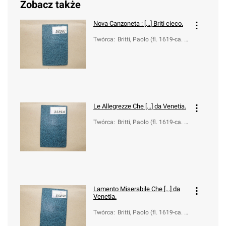
Zobacz także
Nova Canzoneta : [...] Briti cieco.
Twórca
:
Britti, Paolo (fl. 1619-ca. 1
660)
Le Allegrezze Che [...] da Venetia.
Twórca
:
Britti, Paolo (fl. 1619-ca. 1
660)
Lamento Miserabile Che [...] da
Venetia.
Twórca
:
Britti, Paolo (fl. 1619-ca. 1
660)