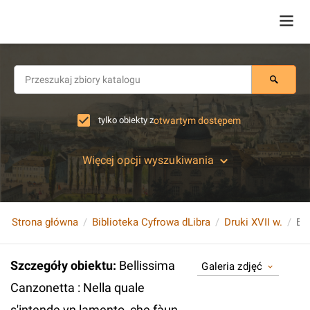
tylko obiekty z
otwartym dostępem
Więcej opcji wyszukiwania
Strona główna
Biblioteka Cyfrowa dLibra
Druki XVII w.
Szczegóły obiektu
:
Bellissima
Galeria zdjęć
Canzonetta : Nella quale
s'intende vn lamento, che fàun