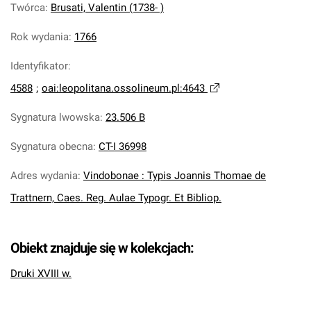
Twórca
:
Brusati, Valentin (1738- )
Rok wydania
:
1766
Identyfikator
:
4588
;
oai:leopolitana.ossolineum.pl:4643
Sygnatura lwowska
:
23.506 B
Sygnatura obecna
:
CT-I 36998
Adres wydania
:
Vindobonae : Typis Joannis Thomae de
Trattnern, Caes. Reg. Aulae Typogr. Et Bibliop.
Obiekt znajduje się w kolekcjach:
Druki XVIII w.