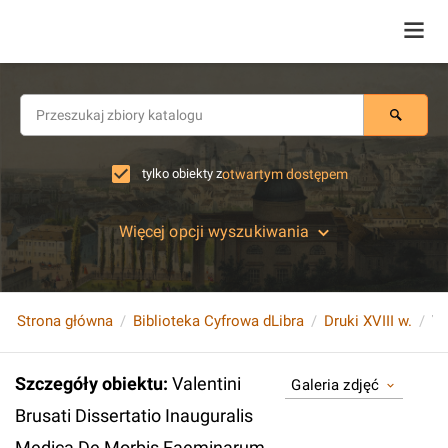
tylko obiekty z
otwartym dostępem
Więcej opcji wyszukiwania
Strona główna
Biblioteka Cyfrowa dLibra
Druki XVIII w.
Szczegóły obiektu
:
Valentini
Galeria zdjęć
Brusati Dissertatio Inauguralis
Medica De Morbis Faeminarum