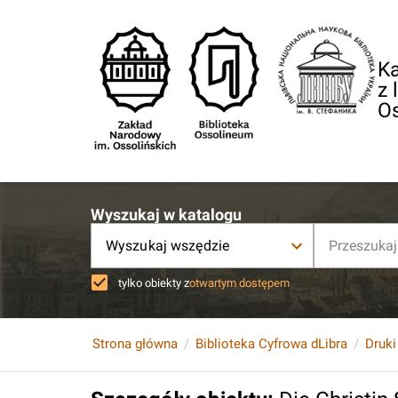
Ka
z 
O
Wyszukaj w katalogu
Wyszukaj wszędzie
tylko obiekty z
otwartym dostępem
Strona główna
Biblioteka Cyfrowa dLibra
Druki