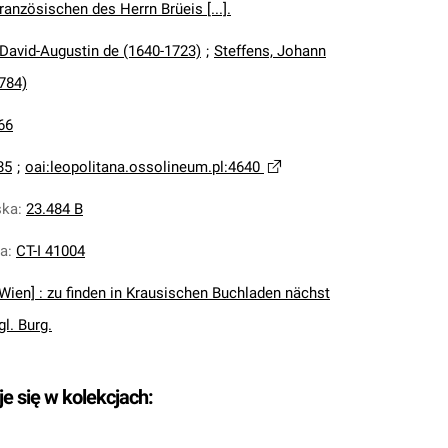
anzösischen des Herrn Brüeis [...].
 David-Augustin de (1640-1723)
;
Steffens, Johann
784)
66
85
;
oai:leopolitana.ossolineum.pl:4640
ska
:
23.484 B
na
:
CT-I 41004
[Wien] : zu finden in Krausischen Buchladen nächst
gl. Burg.
je się w kolekcjach: