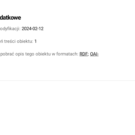
odatkowe
odyfikacji:
2024-02-12
ń treści obiektu:
1
pobrać opis tego obiektu w formatach:
RDF
;
OAI-