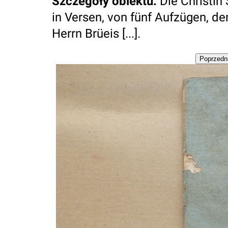
Szczegóły obiektu
:
Die Christin 
in Versen, von fünf Aufzügen, d
Herrn Brüeis [...].