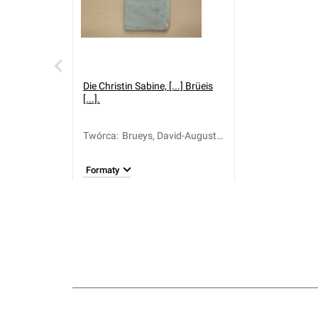
Die Christin Sabine, [...] Brüeis
[...].
Twórca
:
Brueys, David-Augustin
de (1640-1723);
Steffens, Johann
Formaty
Heinrich (1711-1784)