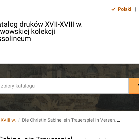
Polski
|
talog druków XVII-XVIII w.
lwowskiej kolekcji
ssolineum
 XVIII w.
Die Christin Sabine, ein Trauerspiel in Versen, von fünf Aufzügen, dem Französischen des Herrn Brüeis [...].