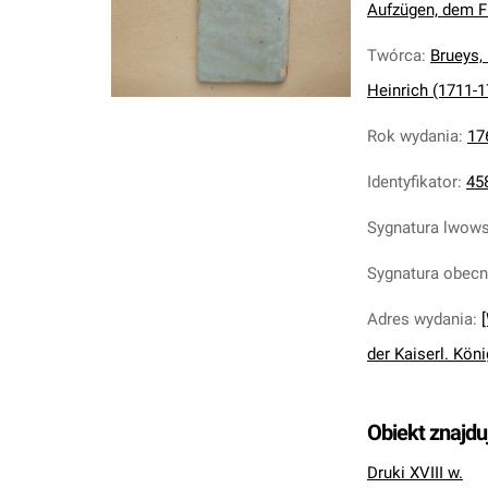
Aufzügen, dem Fr
Twórca
:
Brueys,
Heinrich (1711-1
Rok wydania
:
17
Identyfikator
:
45
Sygnatura lwow
Sygnatura obec
Adres wydania
:
der Kaiserl. Köni
Obiekt znajdu
Druki XVIII w.